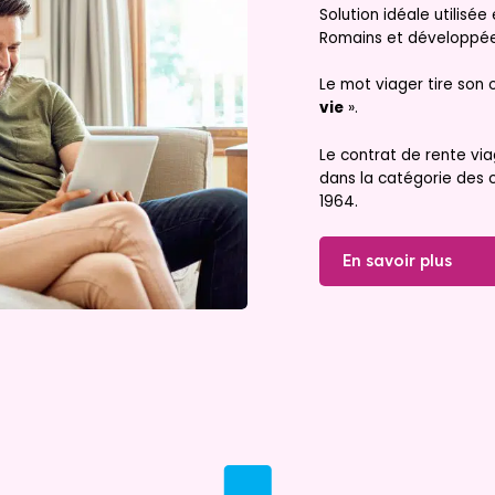
Solution idéale utilisée
Romains et développé
Ne manquez aucun bien
Le mot viager tire son 
correspondant à votre recherche
vie
».
Le contrat de rente via
Renseignez votre adresse mail :
dans la catégorie des co
1964.
J'ai lu et j'accepte les
mentions légales
et
politiques de confidentialité
du site.
En savoir plus
Recevoir les dernières annonces