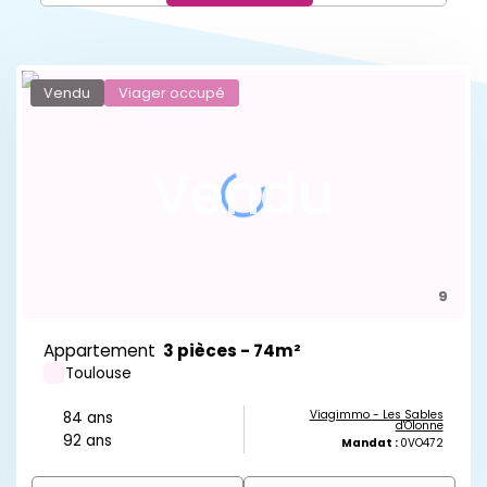
Terrain
5 km
10 km
30 km
5
-
Vendu
Viager occupé
Réinitialiser
-
Valider
Vendu
nitialiser
Valider
9
Appartement
3 pièces - 74m²
Toulouse
Viagimmo - Les Sables
84 ans
d'Olonne
92 ans
Mandat :
0VO472