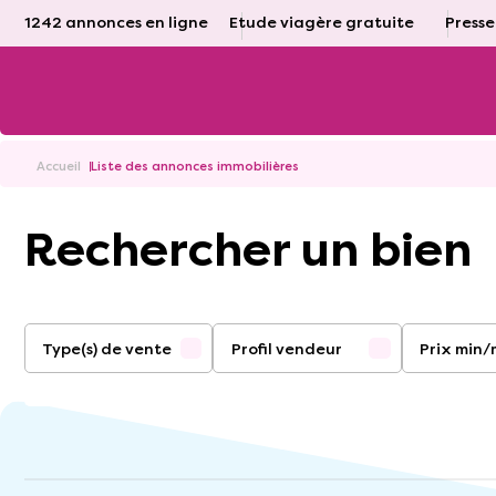
1242 annonces en ligne
Etude viagère gratuite
Presse
Accueil
Liste des annonces immobilières
Rechercher un bien
Type(s) de vente
Profil vendeur
Prix min
Viager occupé
Sélectionnez
Viager libre
Vente au comptant
Vente nue-propriété