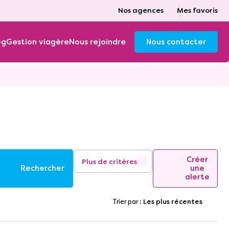
Nos agences
Mes favoris
og
Gestion viagère
Nous rejoindre
Nous contacter
Créer
Plus de critères
Rechercher
une
alerte
Trier par :
Les plus récentes