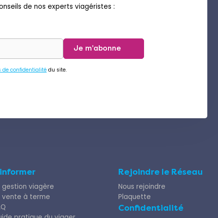
nseils de nos experts viagéristes :
Je m'abonne
s de confidentialité
du site.
’informer
Rejoindre le Réseau
 gestion viagère
Nous rejoindre
 vente à terme
Plaquette
AQ
Confidentialité
ide pratique du viager