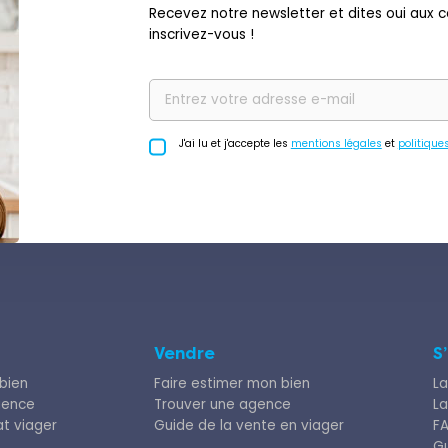
Recevez notre newsletter et dites oui aux co
inscrivez-vous !
J'ai lu et j'accepte les
mentions légales
et
politique
Vendre
S
bien
Faire estimer mon bien
La
gence
Trouver une agence
La
at viager
Guide de la vente en viager
F
Gu