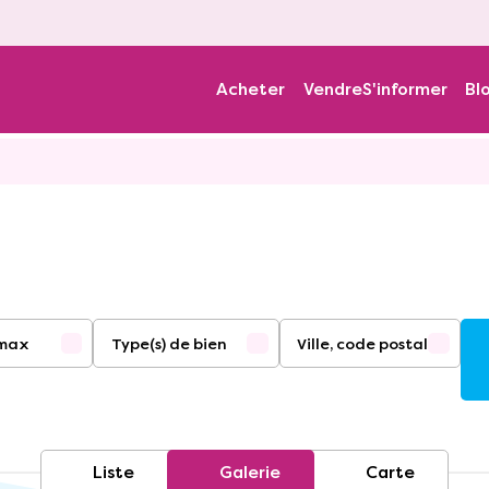
Acheter
Vendre
S'informer
Bl
/max
Type(s) de bien
Ville, code postal
Appartement
Maison
Demeure de Prestige
-
Liste
Galerie
Carte
Local commercial