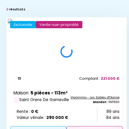
-
Vente à terme libre
2
résultats
Vente à terme occupée
-
Exclusivite
Vente nue-propriété
Réinitialiser
Réi
11
Comptant :
221 000 €
Maison
5 pièces - 113m²
Viagimmo - Les Sables d'Olonne
Saint Orens De Gameville
Mandat :
1NP880
Rente :
0 €
89 ans
Valeur vénale :
290 000 €
84 ans