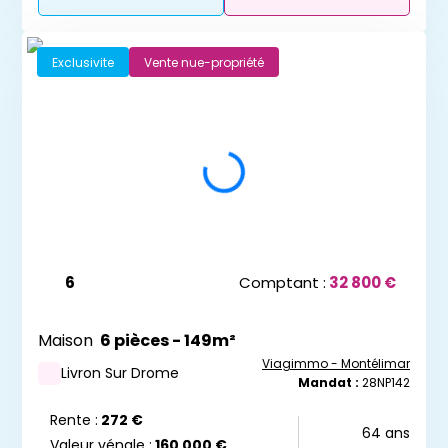
Ne manquez aucun bien
correspondant à votre
recherche
Exclusivite
Vente nue-propriété
Renseignez votre adresse mail :
J'ai lu et j'accepte les
mentions légales
et
politiques de confidentialité
du site.
6
Comptant :
32 800 €
Recevoir les dernières annonces
Maison
6 pièces - 149m²
Viagimmo - Montélimar
Livron Sur Drome
Mandat :
28NP142
Rente :
272 €
64 ans
Valeur vénale :
160 000 €