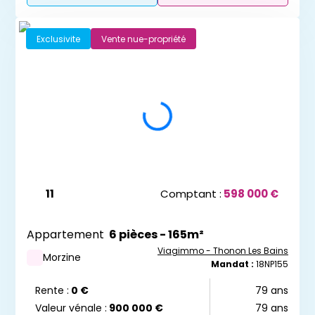
Exclusivite
Vente nue-propriété
11
Comptant :
598 000 €
Appartement
6 pièces - 165m²
Viagimmo - Thonon Les Bains
Morzine
Mandat :
18NP155
Rente :
0 €
79 ans
Valeur vénale :
900 000 €
79 ans