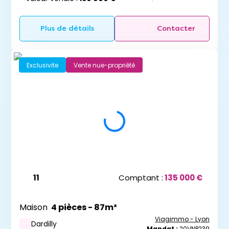
Plus de détails
Contacter
Exclusivite
Vente nue-propriété
11
Comptant :
135 000 €
Maison
4 pièces - 87m²
Viagimmo - Lyon
Dardilly
Mandat :
20VNP239