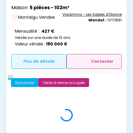
Maison
5 pièces - 102m²
Viagimmo - Les Sables d'Olonne
Montaigu Vendee
Mandat :
1VTO891
Mensualité :
427 €
Versée sur une durée de 10 ans
Valeur vénale :
190 000 €
Ne manquez aucun bien
correspondant à votre
Plus de détails
Contacter
recherche
Exclusivite
Vente à terme occupée
Renseignez votre adresse mail :
J'ai lu et j'accepte les
mentions légales
et
politiques de confidentialité
du site.