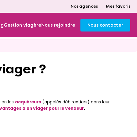
Nos agences
Mes favoris
og
Gestion viagère
Nous rejoindre
Nous contacter
viager ?
ien les
acquéreurs
(appelés débirentiers) dans leur
vantages d’un viager pour le vendeur
.