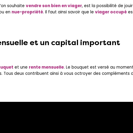
’on souhaite
vendre son bien en viager
, est la possibilité de jou
ou en
nue-propriété
. Il faut ainsi savoir que le
viager occupé
est
nsuelle et un capital important
uquet
et une
rente mensuelle
. Le bouquet est versé au momen
s. Tous deux contribuent ainsi à vous octroyer des compléments 