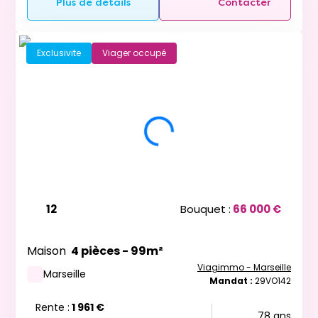
Plus de détails
Contacter
Exclusivite
Viager occupé
12
Bouquet :
66 000 €
Maison
4 pièces - 99m²
Viagimmo - Marseille
Marseille
Mandat :
29VO142
Rente :
1 961 €
78 ans