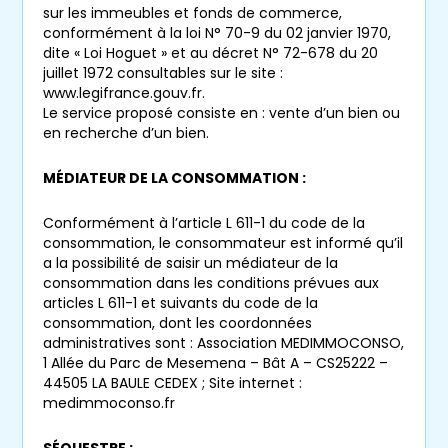
Nous vous aidons sereinement dans toutes les
sur les immeubles et fonds de commerce,
conformément à la loi N° 70-9 du 02 janvier 1970,
étapes de vente et d’acquisition, en veillant à
dite « Loi Hoguet » et au décret N° 72-678 du 20
ce que les échanges entre les deux parties se
juillet 1972 consultables sur le site :
passent simplement et en toute
www.legifrance.gouv.fr.
bienveillance. Avec l’aide de nos experts
Le service proposé consiste en : vente d’un bien ou
en recherche d’un bien.
Viagimmo Marseille
, vous bénéficierez d’un
accompagnement sur mesure : de la
MÉDIATEUR
DE LA CONSOMMATION :
recherche du bien rêvé, à la
signature chez
le notaire
en tant qu’acheteur, en passant
Conformément à l’article L 611-1 du code de la
par les visites de
maisons
ou
consommation, le consommateur est informé qu’il
d’
appartements
.
a la possibilité de saisir un médiateur de la
consommation dans les conditions prévues aux
articles L 611-1 et suivants du code de la
Vous êtes
vendeur
? Nous sommes
consommation, dont les coordonnées
entièrement disponibles pour répondre à
administratives sont : Association MEDIMMOCONSO,
toutes vos
questions
sur la vente de votre
1 Allée du Parc de Mesemena – Bât A – CS25222 –
44505 LA BAULE CEDEX ; Site internet :
bien en
viager sur Marseille
. Se questionner
medimmoconso.fr
sur le bon âge pour vendre ou sur la
rentabilité d’une
vente en viager
sont des