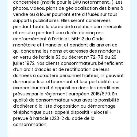
concernées (mairie pour le DPU notamment…). Les
Rhône
afin de trouver le bien correspondant
photos, vidéos, plans de géolocalisation des biens à
à vos envies.
vendre ou à louer pourront être diffusés sur tous
supports publicitaires. Elles seront conservées
pendant toute la durée de la relation commerciale
Fort d’un réseau national ancré et solidaire,
et ensuite pendant une durée de cinq ans
Viagimmo
peut faire bénéficier tant aux
conformément à l’article L 561-12 du Code
acheteurs qu’aux vendeurs des
opportunités
monétaire et financier, et pendant dix ans en ce
viagères
sur tout le territoire grâce à nos
qui concerne les noms et adresses des mandants
en vertu de l’article 53 du décret n° 72-78 du 20
nombreuses agences. Nous serons ravis
juillet 1972. Nos clients consommateurs bénéficient
également de vous accueillir dans notre
d’un droit d’accès et de rectification de leurs
agence Viagimmo de Marseille
aux
données à caractère personnel traitées, ils peuvent
horaires d’ouverture, pour initier votre projet
demander leur effacement et leur portabilité, ou
exercer leur droit à opposition dans les conditions
de vente ou d’acquisition en
viager
. N’hésitez
prévues par le règlement européen 2016/679. En
pas à parcourir nos
annonces
en ligne. Votre
qualité de consommateur vous avez la possibilité
perle rare y est peut-être déjà ?
d’adhérer à la liste d’opposition au démarchage
Ne manquez aucun bien
téléphonique aussi appelé dispositif « Bloctel »
correspondant à votre
prévue à l’article L223-2 du code de la
Nous sommes également joignables par mail
recherche
consommation.
ou par téléphone aux coordonnées indiquées
ci-dessus.