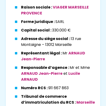
l’acquéreur.
Raison sociale :
VIAGER MARSEILLE
Le viager à Marseille, un
PROVENCE
marché bien plus ouvert
Forme juridique :
SARL
qu’en apparence
Capital social :
330.000 €
La ville de
Marseille
est une des plus belles
Adresse du siège social
:
13 rue
cités d’Europe, élue
Capitale européenne de
Montaigne – 13012 Marseille
la culture
en 2013, et s’affirme comme l’un
Représentant légal :
Mr
ARNAUD
des principaux centres économiques et
Jean-Pierre
financiers de la France.
Marseille
, deuxième
ville de France en termes de population avec
Responsable d’agence :
Mr et Mme
plus d’un million d’habitants, se partagent un
ARNAUD Jean-Pierre
et
Lucile
territoire d’environ 600 kilomètres carrés.
ARNAUD
Afin de profiter du climat méditerranéen, du
Numéro RCS :
911 667 863
climat doux, des calanques et des plages de
Tribunal de commerce
la ville, acheter un bien en
viager à
d’immatriculation du RCS :
Marseille
Marseille
, vous permettra de réaliser un