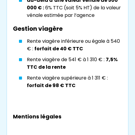
au-delà d’une valeur vénale de 500
détermineront gratuitement avec vous le
000 € :
6% TTC (soit 5% HT) de la valeur
montant de la rente viagère
qui sera fixé
vénale estimée par l’agence
dans l’acte de vente, selon les critères
Gestion viagère
suivants :
Rente viagère inférieure ou égale à 540
La
valeur foncière
de votre bien
€ :
forfait de 40 € TTC
Votre âge
Rente viagère de 541 € à 1 310 € :
7,5%
Le
montant du bouquet
TTC de la rente
Le statut libre ou occupé de votre
Rente viagère supérieure à 1 311 € :
viager
forfait de 98 € TTC
Si le
bien
est vendu en
viager occupé
, celui-
ci se verra appliquer une décote, sur la base
du
barème Daubry
communément partagé,
Mentions légales
de sa valeur foncière pour compenser la
privation du droit d’usage et d’habitation de