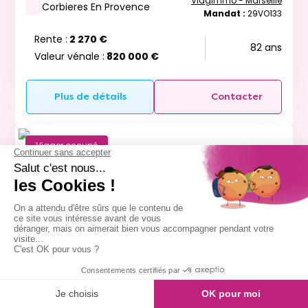
Viagimmo - Marseille
Corbieres En Provence
Mandat :
29VO133
Rente :
2 270 €
82 ans
Valeur vénale :
820 000 €
Plus de détails
Contacter
Viager occupé
Message
Appeler
9
Bouquet :
51 080 €