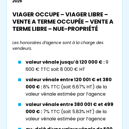
2026
pas besoin de souscrire à un
crédit
à une
banque
, il n’est redevable qu’au vendeur. De
VIAGER OCCUPE – VIAGER LIBRE –
ce fait, il est libre de tout frais d’intérêt
VENTE A TERME OCCUPÉE – VENTE A
bancaire. Votre
agence de viager sur
TERME LIBRE – NUE-PROPRIÉTÉ
Marseille
, prendra le temps de vous
expliquer le principe de l’aléa, élément
Les honoraires d’agence sont à la charge des
vendeurs.
incontournable à tout
viager
. Côté acheteur,
la
rente viagère
est soumise à ce principe :
valeur vénale jusqu’à 120 000 € :
9
ne pas connaître l’espérance de vie du
600 € TTC soit 8 000 € HT
vendeur. Avec le
viager
, vous pouvez donc
potentiellement acquérir un bien en dessous
valeur vénale entre 120 001 € et 380
de sa valeur sur le marché.
000 € :
8% TTC (soit 6.67% HT) de la
valeur vénale estimée par l’agence
Quel est le montant d’un
valeur vénale entre 380 001 € et 499
bien en viager sur Marseille
000 € :
7% TTC (soit 5.83% HT) de la
?
valeur vénale estimée par l’agence
Lors de notre rendez-vous nos experts