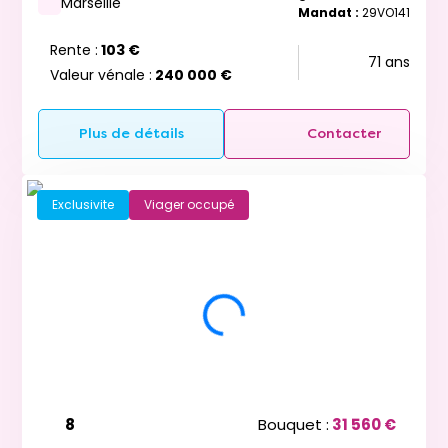
Marseille
Mandat :
29VO141
Rente :
103 €
71 ans
Valeur vénale :
240 000 €
Plus de détails
Contacter
Exclusivite
Viager occupé
8
Bouquet :
31 560 €