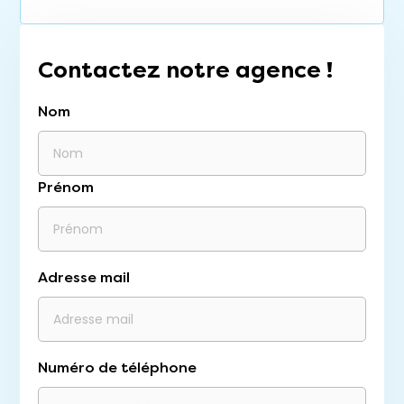
Renseignez votre adresse mail :
Contactez notre agence !
J'ai lu et j'accepte les
mentions légales
et
Nom
politiques de confidentialité
du site.
Recevoir les dernières annonces
Prénom
Adresse mail
Numéro de téléphone