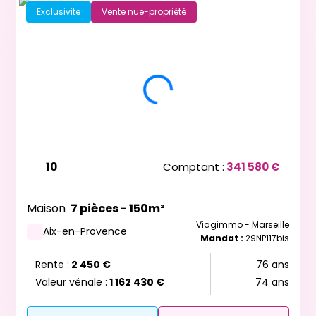
Exclusivite
Vente nue-propriété
10
Comptant :
341 580 €
Maison
7 pièces - 150m²
Viagimmo - Marseille
Aix-en-Provence
Mandat :
29NP117bis
Rente :
2 450 €
76 ans
Valeur vénale :
1 162 430 €
74 ans