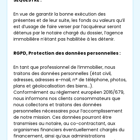
SÉQUESTRE :
questions naturelles au regard des enjeux.
Sachez d’ores et déjà que nous conseillons la
En vue de garantir la bonne exécution des
vente d’un bien en viager
jusqu’à 85 ans
présentes et de leur suite, les fonds ou valeurs qu’il
est d’usage de faire verser par l’acquéreur seront
bien qu’il n’y ait pas d’âge minimum légal.
détenus par le notaire chargé du dossier, l’agence
Cependant notre expérience nous invite à
immobilière n’étant pas habilitée à les détenir.
considérer que l’âge optimal pour vendre un
bien en viager
est à partir de 70 ans. Votre
RGPD, Protection des données personnelles :
expert en viager
vous expliquera plus en
détails en agence la justification de cet âge.
En tant que professionnel de l’immobilier, nous
traitons des données personnelles (état civil,
adresses, adresses e-mail, n° de téléphone, photos,
En outre, notre agence de
viager sur
plans et géolocalisation des biens…).
Marseille
intervient dans la cité phocéenne
Conformément au règlement européen 2016/679,
et dans ses pourtours , comme à
Cassis
,
La
nous informons nos clients consommateurs que
nous collectons et traitons des données
Ciotat
, Gémenos, Carnoux, Roquefort La
personnelles nécessaires pour l’accomplissement
Bédoule, Aubagne, Allauch, Plan de Cuques,
de notre mission. Ces données pourront être
Ensuès-La-Redonne, Carry-Le-Rouet, Sausset
transmises au notaire, au co-contractant, aux
les Pins ou encore
Martigues
, et à d’autres
organismes financiers éventuellement chargés du
financement, ainsi qu’aux administrations
endroits du département des
Bouches-du-