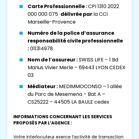
placement financier
pérenne, notamment
Carte Professionnelle :
CPI 1310 2022
sur les
biens immobiliers anciens
.
000 000 075
délivrée par
la CCI
Marseille-Provence
La mission de votre agence
Numéro de la police d’assurance
de viager sur Marseille
responsabilité civile professionnelle
:
011314978
Votre
agence Viagimmo Marseille
est à
votre écoute pour vous aider à mener à bien
Nom de l’assureur :
SWISS LIFE – 1 Bd
votre projet de
vente en viager
. Nous
Marius Vivier Merle – 69443 LYON CEDEX
sommes exclusivement et résolument dédiés
03
au
viager
.
Médiateur :
MEDIMMOCONSO – 1 allée
du Parc de Mesemena – Bat A –
Notre mission est de vous conseiller sur les
CS25222 – 44505 LA BAULE cedex
meilleures solutions :
viager occupé
ou
viager libre
,
vente à terme occupée
ou
INFORMATIONS CONCERNANT LES SERVICES
vente à terme libre
ou
vente en nue-
PROPOSÉS PAR L’AGENCE :
propriété
.
Votre interlocuteur exerce l’activité de transaction