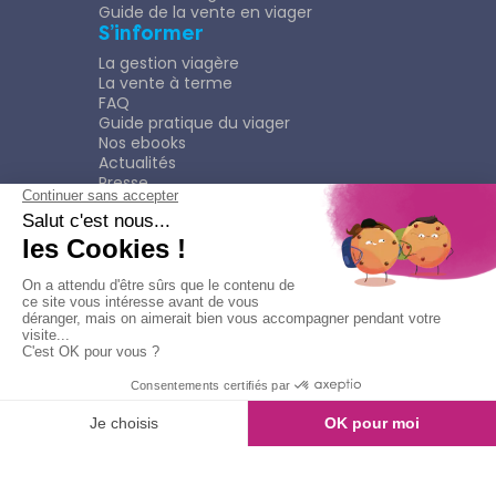
Guide de la vente en viager
S’informer
La gestion viagère
La vente à terme
FAQ
Guide pratique du viager
Nos ebooks
Actualités
Presse
Rejoindre le Réseau
Nous rejoindre
Plaquette
Confidentialité
Plan du site
Mentions légales
Politique de confidentialité
© Copyright 2026
Viagimmo - Tout droits réservés
Mentions légales
Création & développement :
kookline