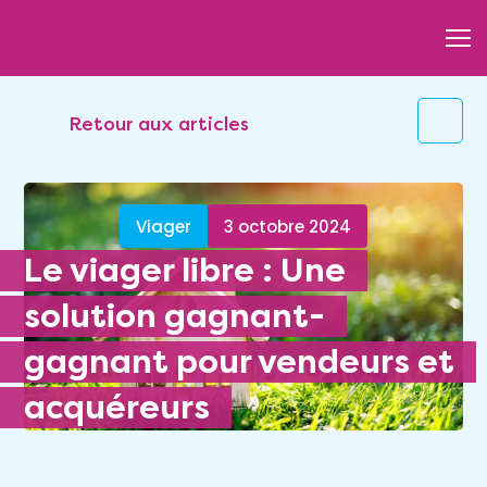
Retour aux articles
Viager
3 octobre 2024
Le viager libre : Une
solution gagnant-
gagnant pour vendeurs et
acquéreurs