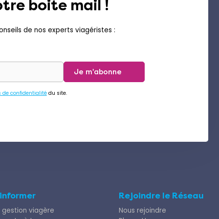
tre boite mail !
nseils de nos experts viagéristes :
Je m'abonne
s de confidentialité
du site.
’informer
Rejoindre le Réseau
 gestion viagère
Nous rejoindre