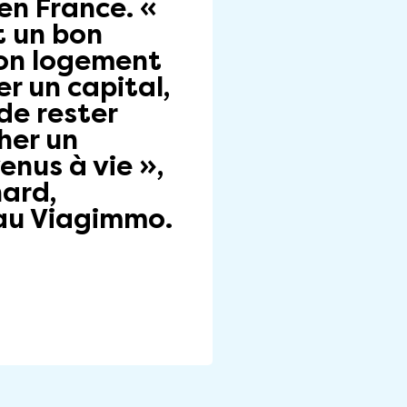
en France. «
t un bon
on logement
r un capital,
de rester
her un
nus à vie »,
hard,
eau Viagimmo.