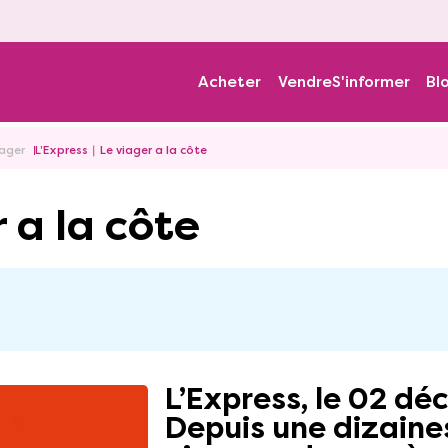
Acheter
Vendre
S'informer
Bl
iager
L’Express ∣ Le viager a la côte
r a la côte
L’Express, le 02 d
Depuis une dizaines