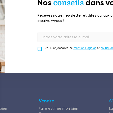
Nos
conseils
dans vo
Recevez notre newsletter et dites oui aux co
inscrivez-vous !
J'ai lu et j'accepte les
mentions légales
et
politique
Vendre
S
bien
Faire estimer mon bien
La