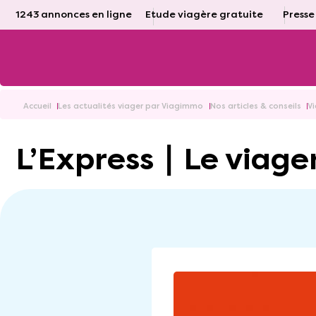
1243 annonces en ligne
Etude viagère gratuite
Presse
Accueil
Les actualités viager par Viagimmo
Nos articles & conseils
V
L’Express ∣ Le viage