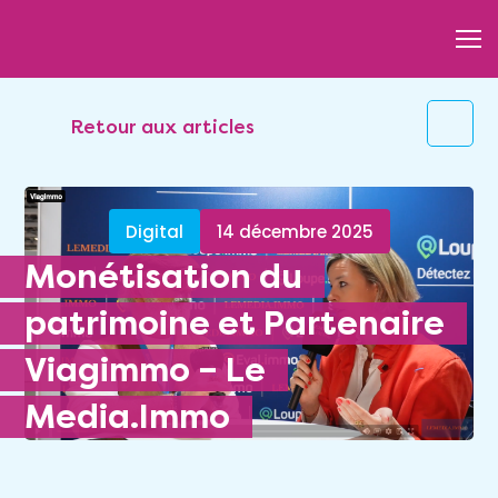
Retour aux articles
Digital
14 décembre 2025
Monétisation du
patrimoine et Partenaire
Viagimmo – Le
Media.Immo