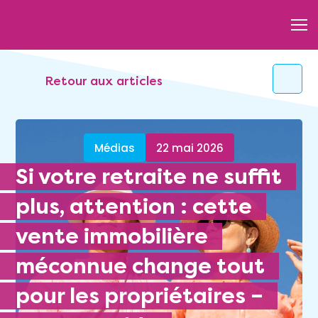
Retour aux articles
Médias
22 mai 2026
Si votre retraite ne suffit
plus, attention : cette
vente immobilière
méconnue change tout
pour les propriétaires –