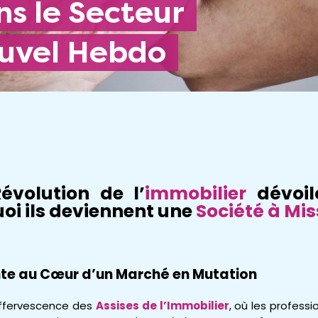
ouvel Hebdo
évolution de l’
immobilier
dévoil
oi ils deviennent une
Société à Mi
nte au Cœur d’un Marché en Mutation
effervescence des
Assises de l’Immobilier
, où les profess