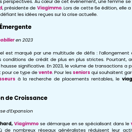
s perspectives. Au cœur de cet événement, une femme se d
d
, présidente de
Viagimmo
. Lors de cette 6e édition, elle 
, défiant les idées reçues sur la crise actuelle.
n Émergente
bilier
en 2023
 est marqué par une multitude de défis : l’allongement de 
s conditions de crédit de plus en plus strictes. Pourtant, a
 hausse significative. En 2023, le volume de transactions a
nt pour ce type de
vente
. Pour les
seniors
qui souhaitent gar
isseurs
à la recherche de placements rentables, le
via
on de Croissance
se d’Expansion
chard,
Viagimmo
se démarque en se spécialisant dans le
où de nombreux réseaux généralistes réduisent leur acti