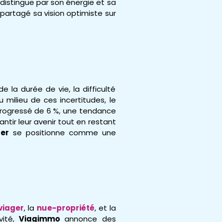
istingue par son énergie et sa
a partagé sa vision optimiste sur
la durée de vie, la difficulté
u milieu de ces incertitudes, le
 progressé de 6 %, une tendance
antir leur avenir tout en restant
ger
se positionne comme une
viager
, la
nue-propriété
, et la
vité,
Viagimmo
annonce des