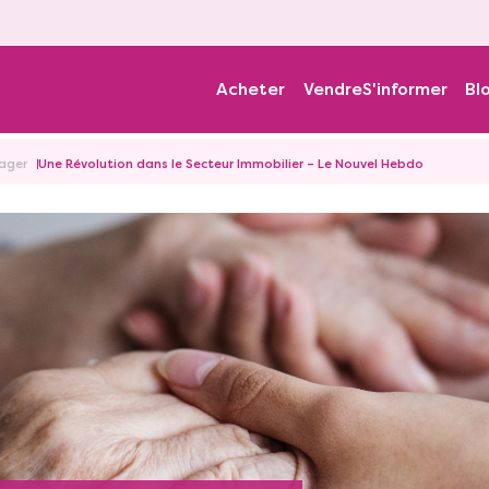
Acheter
Vendre
S'informer
Bl
iager
Une Révolution dans le Secteur Immobilier – Le Nouvel Hebdo