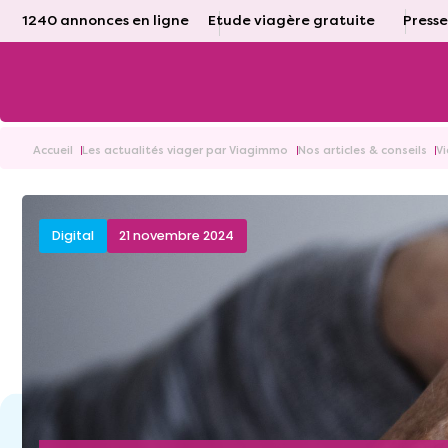
1240 annonces en ligne
Etude viagère gratuite
Presse
Accueil
Les actualités viager par Viagimmo
Nos articles & conseils
V
Digital
21 novembre 2024