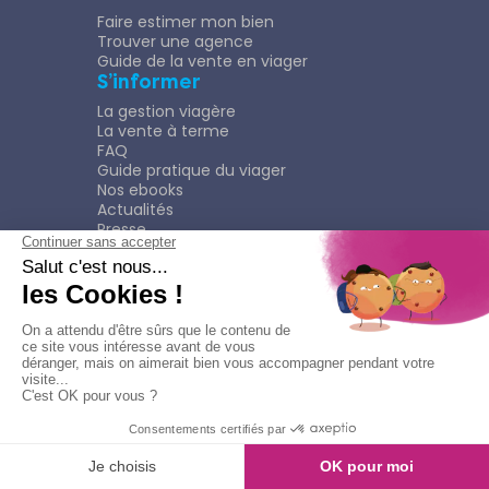
Faire estimer mon bien
Trouver une agence
Guide de la vente en viager
S’informer
La gestion viagère
La vente à terme
FAQ
Guide pratique du viager
Nos ebooks
Actualités
Presse
Rejoindre le Réseau
Nous rejoindre
Plaquette
Confidentialité
Plan du site
Mentions légales
Politique de confidentialité
© Copyright 2026