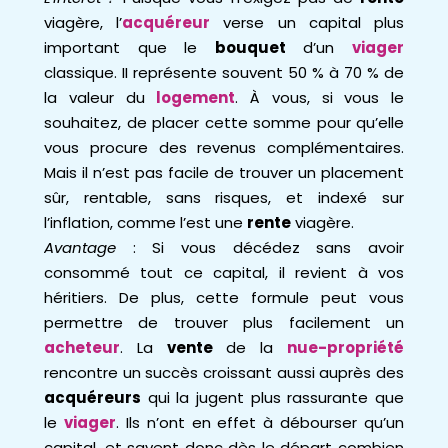
viagère, l’
acquéreur
verse un capital plus
important que le
bouquet
d’un
viager
classique. II représente souvent 50 % à 70 % de
la valeur du
logement
. À vous, si vous le
souhaitez, de placer cette somme pour qu’elle
vous procure des revenus complémentaires.
Mais il n’est pas facile de trouver un placement
sûr, rentable, sans risques, et indexé sur
l’inflation, comme l’est une
rente
viagère.
Avantage
: Si vous décédez sans avoir
consommé tout ce capital, il revient à vos
héritiers. De plus, cette formule peut vous
permettre de trouver plus facilement un
acheteur
. La
vente
de la
nue-propriété
rencontre un succès croissant aussi auprès des
acquéreurs
qui la jugent plus rassurante que
le
viager
. Ils n’ont en effet à débourser qu’un
capital, et savent donc dès le départ combien