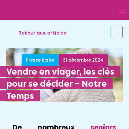
Retour aux articles
Presse écrite
31 décembre 2024
Vendre en viager, les clés
pour se décider – Notre
Temps
De nombreux
seniors