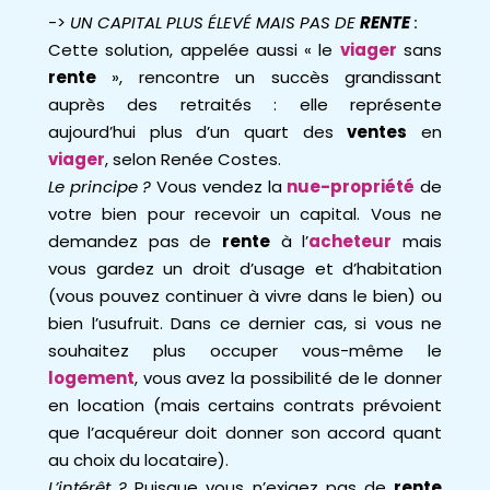
->
UN CAPITAL PLUS ÉLEVÉ MAIS PAS DE
RENTE
:
Cette solution, appelée aussi « le
viager
sans
rente
», rencontre un succès grandissant
auprès des retraités : elle représente
aujourd’hui plus d’un quart des
ventes
en
viager
, selon Renée Costes.
Le principe ?
Vous vendez la
nue-propriété
de
votre bien pour recevoir un capital. Vous ne
demandez pas de
rente
à l’
acheteur
mais
vous gardez un droit d’usage et d’habitation
(vous pouvez continuer à vivre dans le bien) ou
bien l’usufruit. Dans ce dernier cas, si vous ne
souhaitez plus occuper vous-même le
logement
, vous avez la possibilité de le donner
en location (mais certains contrats prévoient
que l’acquéreur doit donner son accord quant
au choix du locataire).
L’intérêt ?
Puisque vous n’exigez pas de
rente