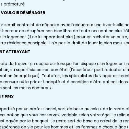
s prématuré.
AS VOULOIR DÉMÉNAGER
deur serait contraint de négocier avec l’acquéreur une éventuelle ha
t heureux de récupérer son bien libre de toute occupation plus tôt
 le logement (il ne lui appartient plus) pour en racheter un autre,
tre résidence principale. Il n’a pas le droit de louer le bien mais s
ENT ATTRAYANT
acile de trouver un acquéreur lorsque l’on dispose d’un logement 
uation, sa superficie ou son bon état (l’acquéreur peut redouter d’a
ation énergétique). Toutefois, les spécialistes du viager assurent
a mesure où le prix est adapté et à condition d’être patient dans 
urs sont les moins nombreux.
LE PRIX
pertisé par un professionnel, sert de base au calcul de la rente e
occupation que vous conservez, variable selon votre âge. Le reliq
est payée par le bouquet. Le reste sert de base au calcul de la ren
l’espérance de vie pour les hommes et les femmes à chaque âge) id