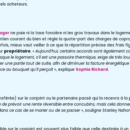
els acheteurs.
ager
ne paie ni la taxe foncière ni les gros travaux dans le logeme
tien courant du bien et règle la quote-part des charges de copro
ois, mieux vaut veiller à ce que la répartition précise des frais fi
tur
propriétaire
. «
Aujourd’hui, certains accords sont également co
rsque le logement, s’il est une passoire thermique, exige de très lo
r une partie tout de suite, afin de diminuer la facture énergétique 
âce au bouquet qu’il perçoit
», explique
Sophie Richard
.
nsférée) sur le conjoint ou le partenaire pacsé qui la recevra à la
ble de prévoir une rente réversible entre concubins, mais cela donner
 dans ce cas de se marier ou de se pacser
», souligne Stanley Naho
ble sur le conjoint est souvent plus faible que celle destinée à un s