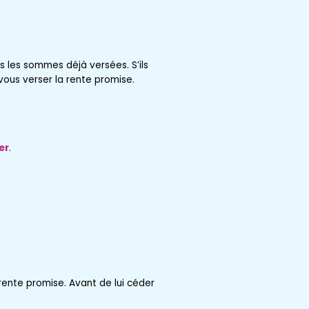
es les sommes déjà versées. S’ils
vous verser la rente promise.
er
.
 rente promise. Avant de lui céder