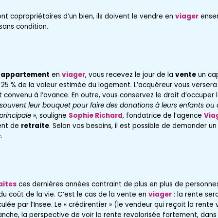
 copropriétaires d’un bien, ils doivent le vendre en
viager
ensem
 sans condition.
n
appartement
en
viager
, vous recevez le jour de la
vente
un capi
 25 % de la valeur estimée du logement. L’acquéreur vous verser
t convenu à l’avance. En outre, vous conservez le droit d’occuper
t souvent leur bouquet pour faire des donations à leurs enfants ou 
principale
», souligne
Sophie Richard
, fondatrice de l’agence
Via
ment de
retraite
. Selon vos besoins, il est possible de demander un
.
aites
ces dernières années contraint de plus en plus de personne
du coût de la vie. C’est le cas de la vente en
viager
: la rente se
ulée par l’Insee. Le « crédirentier » (le vendeur qui reçoit la rent
nche, la perspective de voir la rente revalorisée fortement, dans l