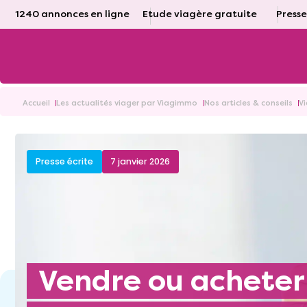
1240 annonces en ligne
Etude viagère gratuite
Presse
Accueil
Les actualités viager par Viagimmo
Nos articles & conseils
V
Presse écrite
7 janvier 2026
Vendre ou acheter en viager, les