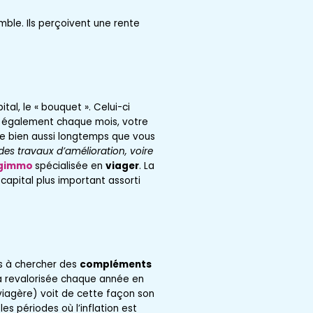
ble. Ils perçoivent une rente
tal, le « bouquet ». Celui-ci
a également chaque mois, votre
 le bien aussi longtemps que vous
des travaux d’amélioration, voire
gimmo
spécialisée en
viager
. La
 capital plus important assorti
s à chercher des
compléments
ra revalorisée chaque année en
e viagère) voit de cette façon son
es périodes où l’inflation est