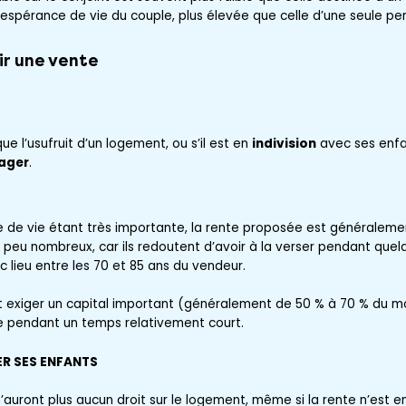
’espérance de vie du couple, plus élevée que celle d’une seule pe
ir une vente
ue l’usufruit d’un logement, ou s’il est en
indivision
avec ses enfan
ager
.
S
 de vie étant très importante, la rente proposée est généralement
 peu nombreux, car ils redoutent d’avoir à la verser pendant quel
 lieu entre les 70 et 85 ans du vendeur.
t exiger un capital important (généralement de 50 % à 70 % du mo
e pendant un temps relativement court.
ER SES ENFANTS
’auront plus aucun droit sur le logement, même si la rente n’est e