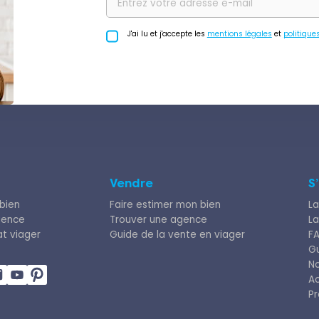
J'ai lu et j'accepte les
mentions légales
et
politique
Vendre
S
bien
Faire estimer mon bien
La
gence
Trouver une agence
La
at viager
Guide de la vente en viager
F
Gu
N
Ac
Pr