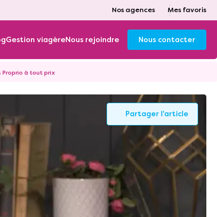
Nos agences
Mes favoris
og
Gestion viagère
Nous rejoindre
Nous contacter
 Proprio à tout prix
Partager l'article