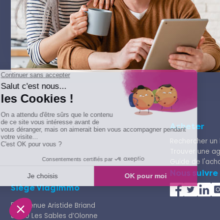
Acheter
Rechercher un 
Trouver une a
Guide de l'ach
Nous suivre
Siège Viagimmo
58 avenue Aristide Briand
85100 Les Sables d’Olonne