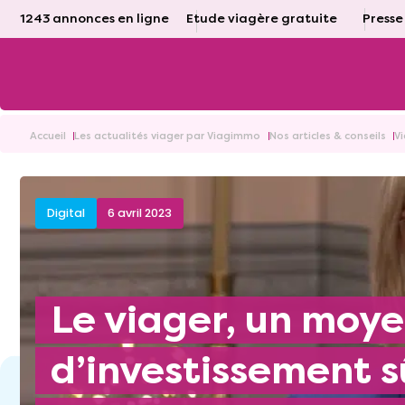
1243 annonces en ligne
Etude viagère gratuite
Presse
Accueil
Les actualités viager par Viagimmo
Nos articles & conseils
V
Digital
6 avril 2023
Le viager, un moyen
d’investissement s