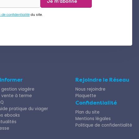
Je m'abonne
s de confidentialité
du site.
’informer
Rejoindre le Réseau
 gestion viagère
Nous rejoindre
 vente à terme
Plaquette
AQ
Confidentialité
ide pratique du viager
Plan du site
os ebooks
Mentions légales
tualités
Politique de confidentialité
esse