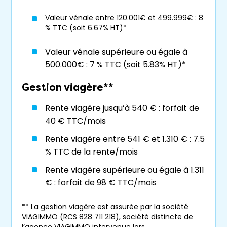
leur
résidence principale
à moindre coût
Valeur vénale entre 120.001€ et 499.999€ : 8
(viager libre).
% TTC (soit 6.67% HT)*
Lancé en 2017, le
Réseau Viagimmo
Valeur vénale supérieure ou égale à
accompagne les candidats qui souhaitent se
500.000€ : 7 % TTC (soit 5.83% HT)*
spécialiser en
viager
, grâce à une licence de
Gestion viagère**
marque. Sa fondatrice,
Sophie Richard
, elle-
même
agent immobilier
, crée sa première
Rente viagère jusqu’à 540 € : forfait de
agence dédiée au
viager
en 2012 aux Sables
40 € TTC/mois
d’Olonne. Titulaire d’un master en Droit, elle a
exercé pendant 10 ans en qualité de juriste
Rente viagère entre 541 € et 1.310 € : 7.5
spécialiste du Droit Immobilier au sein d’une
% TTC de la rente/mois
Association départementale d’information
Rente viagère supérieure ou égale à 1.311
sur le logement et l’Énergie (ADILe) ;
€ : forfait de 98 € TTC/mois
entrepreneur dans l’âme et forte de son
succès, elle transpose son modèle
** La gestion viagère est assurée par la société
économique local à l’échelle nationale.
VIAGIMMO (RCS 828 711 218), société distincte de
Preuve du caractère unique du modèle et de
l’agence VIAGIMMO intervenue lors