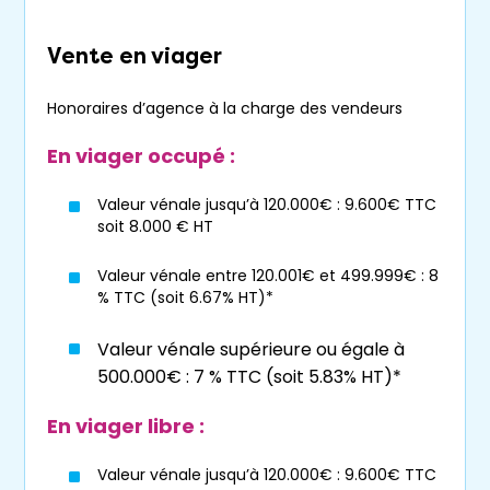
par le versement d’un comptant à la
signature de l’acte authentique puis par le
Vente en viager
versement de mensualités sur une période
contractuellement définie entre les parties :
Honoraires d’agence à la charge des vendeurs
La
vente à terme
permet aux vendeurs
En viager occupé :
trop jeunes pour
vendre en viager
normal de percevoir une ”rente”
Valeur vénale jusqu’à 120.000€ : 9.600€ TTC
soit 8.000 € HT
indexée complétant leur revenu
habituel non imposable.
Valeur vénale entre 120.001€ et 499.999€ : 8
Elle permet de vendre dans un
marché
% TTC (soit 6.67% HT)*
immobilier
difficile avec des garanties
Valeur vénale supérieure ou égale à
notariées sécurisantes et de ne pas
500.000€ : 7 % TTC (soit 5.83% HT)*
brader des biens atypiques.
Cette vente rassure aussi les acheteurs
En viager libre :
qui s’engagent sur une durée
déterminée contrairement au
viager
Valeur vénale jusqu’à 120.000€ : 9.600€ TTC