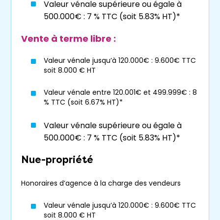
Valeur vénale supérieure ou égale à
terme ? Contactez notre agence
Viagimmo
500.000€ : 7 % TTC (soit 5.83% HT)*
à Saint-Gilles-Croix-de-Vie
.
Vente à terme libre :
Valeur vénale jusqu’à 120.000€ : 9.600€ TTC
À propos de Viagimmo à
soit 8.000 € HT
Saint-Gilles-Croix-de-Vie
Valeur vénale entre 120.001€ et 499.999€ : 8
% TTC (soit 6.67% HT)*
Viagimmo vous accompagne dans toute la
France et plus particulièrement sur la localité
Valeur vénale supérieure ou égale à
de
Saint-Gilles-Croix-de-Vie
. En constante
500.000€ : 7 % TTC (soit 5.83% HT)*
progression, le
viager dans le 85
est un
dispositif de vente immobilière attractif à la
Nue-propriété
fois pour les personnes âgées souhaitant
augmenter leurs revenus tout en restant ou
Honoraires d’agence à la charge des vendeurs
non à leur domicile, et pour les personnes
Valeur vénale jusqu’à 120.000€ : 9.600€ TTC
désirant réaliser un
investissement
soit 8.000 € HT
immobilier
(viager occupé) ou l’achat de