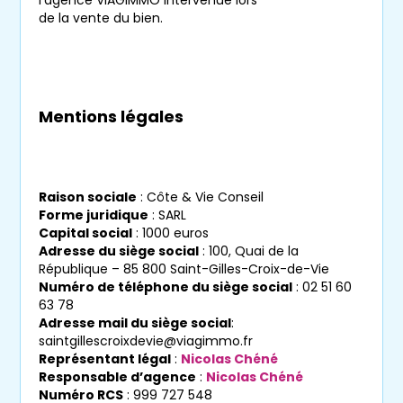
de la vente du bien.
la rentabilité élevée du concept, le réseau
Viagimmo a remporté le 1er prix du concours
Passeport pour la Franchise 2018.
Vous avez un projet de
viager dans le 85
?
Mentions légales
Contactez notre
agence immo à Saint-
Gilles-Croix-de-Vie
!
Raison sociale
: Côte & Vie Conseil
Forme juridique
: SARL
Capital social
: 1000 euros
Adresse du siège social
: 100, Quai de la
République – 85 800 Saint-Gilles-Croix-de-Vie
Numéro de téléphone du siège social
: 02 51 60
63 78
Ne manquez aucun bien
Adresse mail du siège social
:
correspondant à votre
saintgillescroixdevie@viagimmo.fr
recherche
Représentant légal
:
Nicolas Chéné
Responsable d’agence
:
Nicolas Chéné
Numéro RCS
: 999 727 548