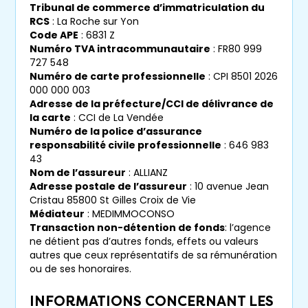
Tribunal de commerce d’immatriculation du
RCS
: La Roche sur Yon
Renseignez votre adresse mail :
Code APE
: 6831 Z
Numéro TVA intracommunautaire
: FR80 999
727 548
Numéro de carte professionnelle
: CPI 8501 2026
J'ai lu et j'accepte les
mentions légales
et
000 000 003
politiques de confidentialité
du site.
Adresse de la préfecture/CCI de délivrance de
la carte
: CCI de La Vendée
Numéro de la police d’assurance
Recevoir les dernières annonces
responsabilité civile professionnelle
: 646 983
43
Nom de l’assureur
: ALLIANZ
Adresse postale de l’assureur
: 10 avenue Jean
Cristau 85800 St Gilles Croix de Vie
Médiateur
: MEDIMMOCONSO
Transaction non-détention de fonds
: l’agence
ne détient pas d’autres fonds, effets ou valeurs
autres que ceux représentatifs de sa rémunération
ou de ses honoraires.
INFORMATIONS CONCERNANT LES