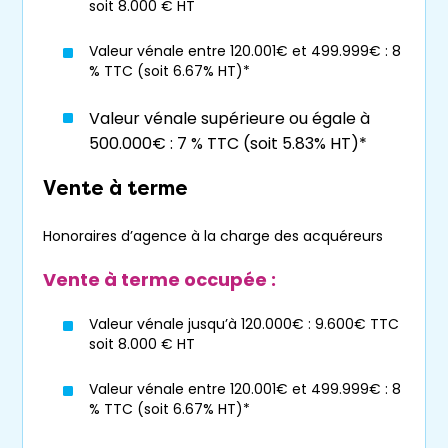
soit 8.000 € HT
dont le contrat est « aléatoire » puisqu’il
repose sur la durée de vie du vendeur
Valeur vénale entre 120.001€ et 499.999€ : 8
qui est inconnue.
% TTC (soit 6.67% HT)*
Elle séduit également les acquéreurs qui
Valeur vénale supérieure ou égale à
effectuent un
achat sans recours à
500.000€ : 7 % TTC (soit 5.83% HT)*
l’emprunt bancaire
.
Comme en viager, la
vente a terme
Vente à terme
peut être libre ou occupée.
Honoraires d’agence à la charge des acquéreurs
Enfin, ce type
d’achat de maison à
Saint-Gilles-Croix-de-Vie
est
Vente à terme occupée :
particulièrement intéressant lorsque le
vendeur souhaite éviter la phase
Valeur vénale jusqu’à 120.000€ : 9.600€ TTC
locative très souvent incontournable
soit 8.000 € HT
entre la vente puis l’acquisition de la
Valeur vénale entre 120.001€ et 499.999€ : 8
nouvelle résidence principale.
% TTC (soit 6.67% HT)*
Vous désirez en savoir plus sur la vente à