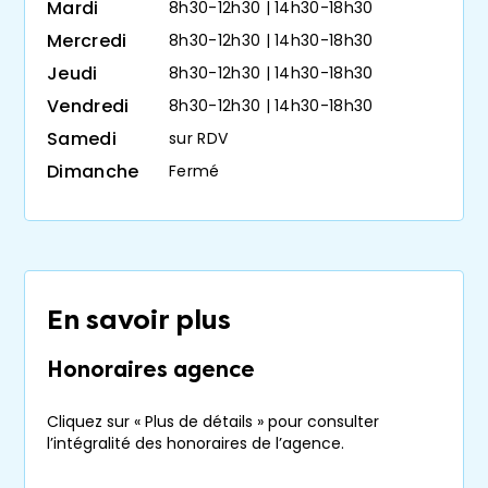
Mardi
8h30-12h30 | 14h30-18h30
versement de la rente peut permettre aux
personnes âgées dépendantes de financer
Mercredi
8h30-12h30 | 14h30-18h30
sereinement leur hébergement en
maison
Jeudi
8h30-12h30 | 14h30-18h30
de retraite
médicalisée par exemple.
Vendredi
8h30-12h30 | 14h30-18h30
L’acquéreur d’un
viager libre
peut dès la
Samedi
sur RDV
signature de la vente emménager dans le
Dimanche
Fermé
logement ou le
mettre en location
pour
diversifier son patrimoine.
La vente à terme, une
En savoir plus
variante méconnue
Honoraires agence
La
vente à terme
s’apparente à une
transaction immobilière
« classique ». Elle
Cliquez sur « Plus de détails » pour consulter
l’intégralité des honoraires de l’agence.
s’en différencie par ses modalités de
paiement du prix : il intervient en deux temps