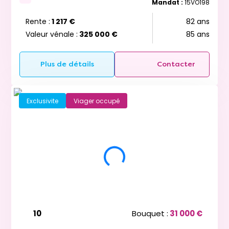
Mandat :
15VO198
Rente :
1 217 €
82 ans
Valeur vénale :
325 000 €
85 ans
Plus de détails
Contacter
Exclusivite
Viager occupé
10
Bouquet :
31 000 €