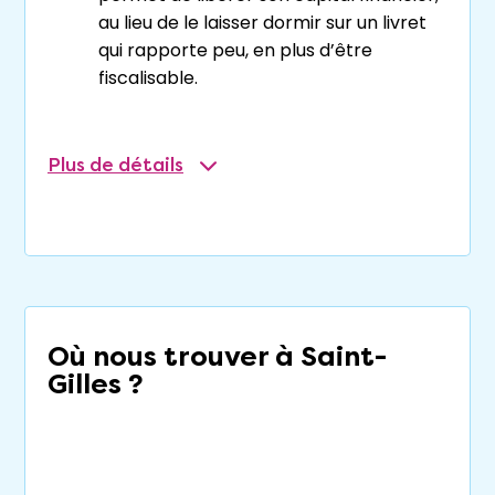
au lieu de le laisser dormir sur un livret
qui rapporte peu, en plus d’être
fiscalisable.
Plus
de détails
Enfin, on peut même affirmer que le
viager à
Saint-Gilles-Croix-de-Vie
est une nouvelle
forme de
retraite par capitalisation
. En
effet, côté investisseur, ce type de vente
permet de capitaliser pendant sa vie active,
alors que côté vendeur, il permet de récolter
les fruits de cette capitalisation au moment
Où nous trouver à Saint-
de la retraite.
Gilles ?
Quid du viager libre ?