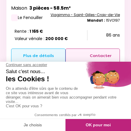
Maison
3 pièces - 58.5m²
Viagimmo - Saint-Gilles-Croix-de-Vie
Le Fenouiller
Mandat :
15VO197
Rente :
1 165 €
86 ans
Valeur vénale :
200 000 €
Plus de détails
Contacter
Exclusivite
Vente à terme libre
Message
Appeler