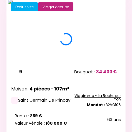
Exclusivite
Viager occupé
9
Bouquet :
34 400 €
Maison
4 pièces - 107m²
Viagimmo - La Roche sur
Yon
Saint Germain De Princay
Mandat :
32VO106
Rente :
259 €
63 ans
Valeur vénale :
180 000 €