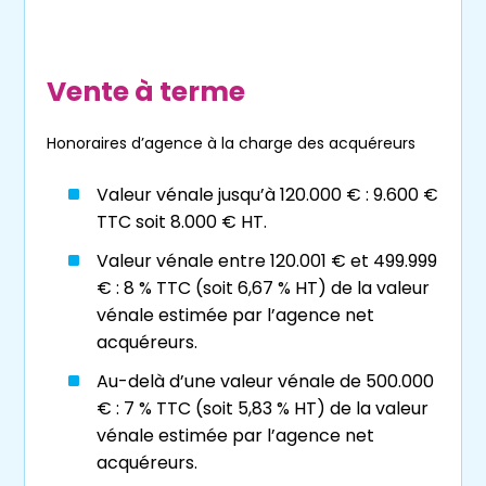
conservant leurs repères et leur
logement
.
En effet, le crédirentier peut continuer à
habiter dans le bien vendu et à en jouir, tout
Vente à terme
en percevant une
rente
régulière pour
subvenir à ses besoins.
Du côté de l’acheteur,
le viager
peut être
Honoraires d’agence à la charge des acquéreurs
une opportunité de devenir propriétaire
et/ou d’acquérir un bien immobilier à un prix
Valeur vénale jusqu’à 120.000 € : 9.600 €
avantageux en comparaison du marché
TTC soit 8.000 € HT.
traditionnel.
Valeur vénale entre 120.001 € et 499.999
€ : 8 % TTC (soit 6,67 % HT) de la valeur
Il existe principalement deux types de
viager
vénale estimée par l’agence net
: le
viager occupé
et le
viager libre
:
acquéreurs.
Au-delà d’une valeur vénale de 500.000
Le viager occupé
: le crédirentier
€ : 7 % TTC (soit 5,83 % HT) de la valeur
conserve le droit de rester dans le bien
vénale estimée par l’agence net
après la vente ;
acquéreurs.
Le viager libre
: l’acheteur peut