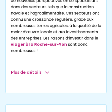
de nouvelles perspectives en se spécialisant
dans des secteurs tels que la construction
navale et l’agroalimentaire. Ces secteurs ont
connu une croissance régulière, grâce aux
nombreuses terres agricoles, à la qualité de la
main-d’œuvre locale et aux investissements
des entreprises. Les raisons d’investir dans le
viager à la Roche-sur-Yon
sont donc
nombreuses !
Plus
de détails
De nos jours, la région est reconnue pour son
dynamisme économique
et sa capacité à
attirer de nouvelles entreprises. Elle dispose
d’infrastructures modernes, telles que des
zones d’activités et des parcs d’innovation
offrant aux entreprises un environnement
favorable à leur développement et à leur