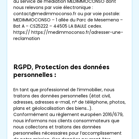
au service de médiation MEDIMMOCONSO dont
nous relevons par voie électronique :
Renseignez votre adresse mail :
contact@medimmoconso.fr ou par voie postale:
MEDIMMOCONSO – 1 allée du Parc de Mesemena –
Bat A – CS25222 – 44505 LA BAULE cedex.
https:// https://medimmoconso.fr/adresser-une-
J'ai lu et j'accepte les
mentions légales
et
reclamation
politiques de confidentialité
du site.
Recevoir les dernières annonces
RGPD, Protection des données
personnelles :
En tant que professionnel de l’immobilier, nous
traitons des données personnelles (état civil,
adresses, adresses e-mail, n° de téléphone, photos,
plans et géolocalisation des biens…).
Conformément au règlement européen 2016/679,
nous informons nos clients consommateurs que
nous collectons et traitons des données
personnelles nécessaires pour l’accomplissement