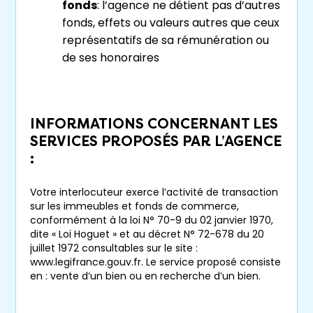
fonds
: l’agence ne détient pas d’autres
aidant à trouver le juste équilibre entre votre
fonds, effets ou valeurs autres que ceux
bouquet
et votre
rente
mensuelle. Nous
représentatifs de sa rémunération ou
veillons à ce que les termes du contrat
de ses honoraires
gagnant-gagnant soient clairs et équitables
pour les deux parties, et nous nous engageons
à respecter les intérêts de chacun.
INFORMATIONS CONCERNANT LES
N’hésitez pas à nous contacter dès à présent
SERVICES PROPOSÉS PAR L’AGENCE
pour en savoir plus sur nos services et nous
:
confier votre projet d’achat ou de
vente en
viager à la Roche-sur-Yon
.
Votre interlocuteur exerce l’activité de transaction
sur les immeubles et fonds de commerce,
conformément à la loi N° 70-9 du 02 janvier 1970,
dite « Loi Hoguet » et au décret N° 72-678 du 20
juillet 1972 consultables sur le site :
www.legifrance.gouv.fr. Le service proposé consiste
en : vente d’un bien ou en recherche d’un bien.