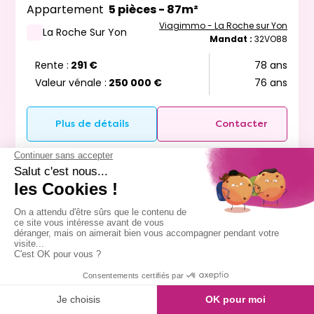
Appartement
5 pièces - 87m²
Viagimmo - La Roche sur Yon
La Roche Sur Yon
Mandat :
32VO88
Rente :
291 €
78 ans
Valeur vénale :
250 000 €
76 ans
Plus de détails
Contacter
Exclusivite
Vente à terme occupée
Message
Appeler