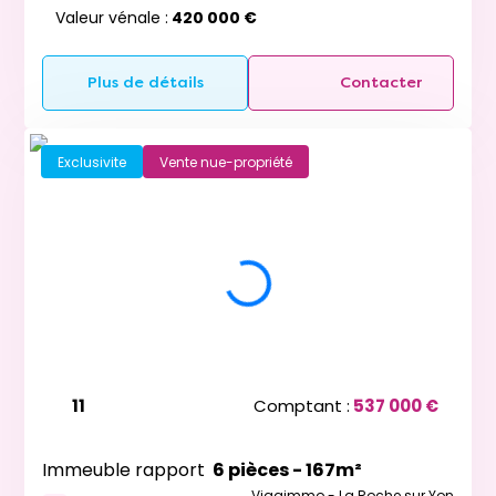
Valeur vénale :
420 000 €
Plus de détails
Contacter
Exclusivite
Vente nue-propriété
11
Comptant :
537 000 €
Immeuble rapport
6 pièces - 167m²
Viagimmo - La Roche sur Yon