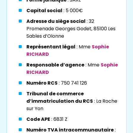
susciter des interrogations légitimes.. La
Capital social
: 5 000€
mission de notre agence
Viagimmo la
Roche-sur-Yon
est de vous accompagner
Adresse du siège social
: 32
dans tous vos questionnements, et dans
Promenade Georges Godet, 85100 Les
l’intégralité des démarches d’acquisition ou
Sables d’Olonne
de vente d’un bien immobilier.
Représentant légal
: Mme
Sophie
RICHARD
Nous sommes
experts en viager
, certifiés
Responsable d’agence
: Mme
Sophie
d’Etat via
Qualiopi
, 1er Réseau de France et
RICHARD
3ème agence du Réseau de la Vendée avec
les agences des
Sables d’Olonne
et de
Numéro RCS
: 750 741 126
Saint-Gilles-Croix-de-Vie
. Nous demeurons
Tribunal de commerce
constamment à vos côtés pour veiller à ce
d’immatriculation du RCS
: La Roche
que les échanges entre le crédirentier et le
sur Yon
débirentier se déroulent en toute
transparence, en toute bienveillance et avec
Code APE
: 6831 Z
sérénité.
Numéro TVA intracommunautaire
: