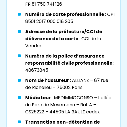
FR 81 750 741 126
En faisant appel à nos experts en
viager à la
Roche-sur-Yon
, vous bénéficierez d’un
Numéro de carte professionnelle
: CPI
accompagnement sur mesure : nous vous
8501 2017 000 018 205
fournissons tous les détails d’une transaction
Adresse de la préfecture/CCI de
en
viager libre à la Roche-sur-Yon
ou en
délivrance de la carte
: CCI de la
viager occupé
.
Vendée
Si vous êtes vendeur, nous mettons à votre
Numéro de la police d’assurance
disposition notre expertise pour vous aider à
responsabilité civile professionnelle
:
évaluer le
bien immobilier
en question, en
48673845
prenant en compte différents critères tels
Nom de l’assureur
: ALLIANZ – 87 rue
que sa valeur vénale, votre âge, les charges
de Richelieu – 75002 Paris
éventuelles associées au bien, etc.
Médiateur
: MEDIMMOCONSO – 1 allée
du Parc de Mesemena – Bat A –
Nous vous guidons également dans la
CS25222 – 44505 LA BAULE cedex
négociation des modalités du
viager à la
Roche-sur-Yon
, en vous expliquant les
Transaction non-détention de
différentes options possibles et en vous