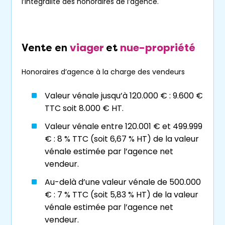
tout en laissant au vendeur (le crédirentier) la
l’intégralité des honoraires de l’agence.
possibilité de conserver l’usufruit de ce bien
pour le restant de sa vie.
Le principe du
viager
est le suivant : le
viager
nue-propriété
Vente en
et
débirentier s’engage à verser une somme
d’argent au crédirentier lors de
la vente
du
Honoraires d’agence à la charge des vendeurs
bien, appelée le “
bouquet
”, ainsi qu’une
rente
périodique jusqu’au décès du crédirentier. Le
Valeur vénale jusqu’à 120.000 € : 9.600 €
montant de cette
rente
est déterminé par
TTC soit 8.000 € HT.
un
expert viagériste
de Viagimmo en
Valeur vénale entre 120.001 € et 499.999
fonction de la valeur du bien, de l’âge du
€ : 8 % TTC (soit 6,67 % HT) de la valeur
crédirentier et de l’espérance de vie
vénale estimée par l’agence net
statistique de celui-ci.
vendeur.
Le
viager à la Roche-sur-Yon
peut être un
Au-delà d’une valeur vénale de 500.000
choix judicieux pour les personnes âgées
€ : 7 % TTC (soit 5,83 % HT) de la valeur
souhaitant
vendre
leur
bien immobilier
,
vénale estimée par l’agence net
augmentant leur niveau de vie tout en
vendeur.