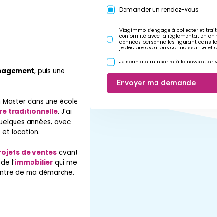
Demander un rendez-vous
Viagimmo s’engage à collecter et trait
conformité avec la réglementation en
données personnelles figurant dans l
je déclare avoir pris connaissance et 
Je souhaite m'inscrire à la newslette
nagement
, puis une
Envoyer ma demande
 un Master dans une école
e traditionnelle
. J’ai
quelques années, avec
e
et location.
rojets de ventes
avant
de l’
immobilier
qui me
centre de ma démarche.