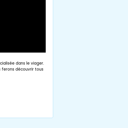
ialisée dans le viager.
 ferons découvrir tous
ce que le
ière
qui se distingue
 qui remonte à