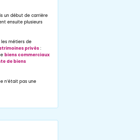
uis un début de carrière
vent ensuite plusieurs
 les métiers de
atrimoines privés
:
de
biens commerciaux
te de biens
e n’était pas une
Ne manquez aucun bien
correspondant à votre recherche