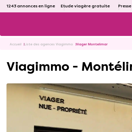
1243 annonces en ligne
Etude viagère gratuite
Presse
Accueil
Liste des agences Viagimmo
Viager Montelimar
Viagimmo - Montél