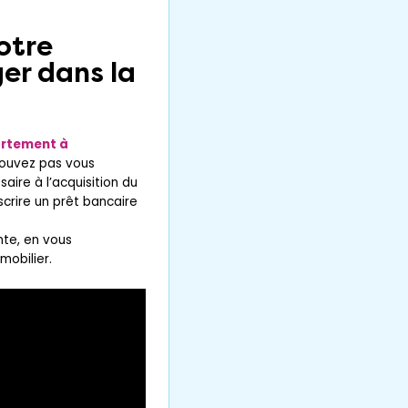
Renseignez votre adresse mail :
otre
er dans la
J'ai lu et j'accepte les
mentions légales
et
politiques de confidentialité
du site.
rtement à
Recevoir les dernières annonces
ouvez pas vous
ire à l’acquisition du
crire un prêt bancaire
nte, en vous
mobilier.