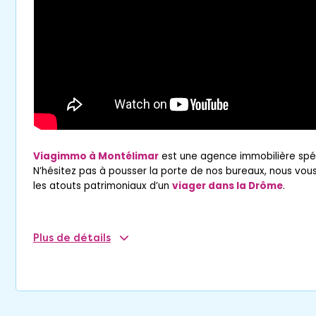
Viagimmo à Montélimar
est une agence immobilière spéc
N’hésitez pas à pousser la porte de nos bureaux, nous vous
les atouts patrimoniaux d’un
viager dans la Drôme
.
Plus
de détails
En guise de préambule : qu’est-
viager ?
Le
viager à Montélimar
est un contrat de
vente immobil
des transactions classiques. Cette formule très ancienne,