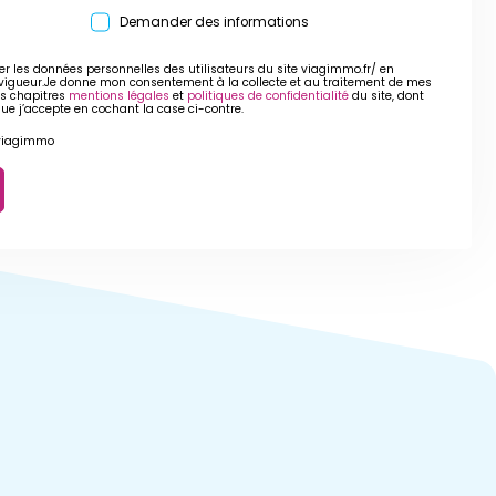
Demander des informations
er les données personnelles des utilisateurs du site viagimmo.fr/ en
 vigueur.Je donne mon consentement à la collecte et au traitement de mes
es chapitres
mentions légales
et
politiques de confidentialité
du site, dont
que j’accepte en cochant la case ci-contre.
r viagimmo