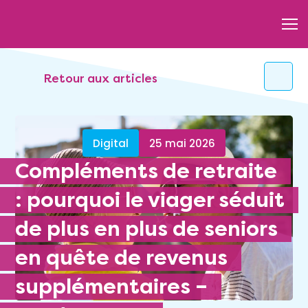
Retour aux articles
Digital
25 mai 2026
Compléments de retraite
: pourquoi le viager séduit
de plus en plus de seniors
en quête de revenus
supplémentaires –