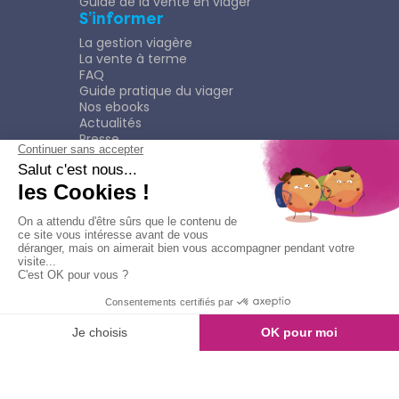
Guide de la vente en viager
S’informer
La gestion viagère
La vente à terme
FAQ
Guide pratique du viager
Nos ebooks
Actualités
Presse
Rejoindre le Réseau
Nous rejoindre
Plaquette
Confidentialité
Plan du site
Mentions légales
Politique de confidentialité
© Copyright 2026
Viagimmo - Tout droits réservés
Mentions légales
Création & développement :
kookline