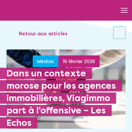
Retour aux articles
Médias
16 février 2026
Dans un contexte
morose pour les agences
immobilières, Viagimmo
part à l’offensive – Les
Echos