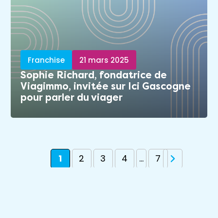
Franchise
21 mars 2025
Sophie Richard, fondatrice de
Viagimmo, invitée sur Ici Gascogne
pour parler du viager
1
2
3
4
...
7