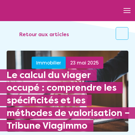
Retour aux articles
Immobilier
23 mai 2025
Le calcul du viager
occupé : comprendre les
spécificités et les
méthodes de valorisation –
Tribune Viagimmo