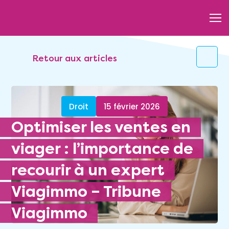
Retour aux articles
Droit
15 février 2026
Optimiser les ventes en
viager : l’importance de
recourir à un expert
Viagimmo – Tribune
Viagimmo