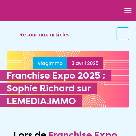
Retour aux articles
Viagimmo
3 avril 2025
Franchise Expo 2025 :
Sophie Richard sur
LEMEDIA.IMMO
Lors de
Franchise Expo