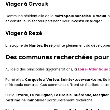
Viager à
Orvault
Commune résidentielle de la
métropole nantaise
,
Orvault
o
et constitue un secteur pertinent pour
investir
en
viager
.
Viager à
Rezé
Limitrophe de
Nantes
,
Rezé
profite pleinement du développeme
Des communes recherchées pour l
Au-delà des principales agglomérations, la
Loire-Atlantique
Parmi elles,
Carquefou
,
Vertou
,
Sainte-Luce-sur-Loire
,
Sai
métropole nantaise. Ces communes offrent un équilibre entre qu
Sur le
littoral
,
Le Pouliguen
,
Le Croisic
,
Guérande
,
Mesquer
patrimoine immobilier
particulièrement recherché.