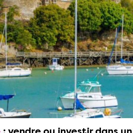
e
:
vendre
ou
investir
dans un