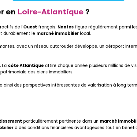
r
en
Loire-Atlantique
?
actifs de l’
Ouest
français.
Nantes
figure régulièrement parmi les 
nt durablement le
marché immobilier
local.
antes, avec un réseau autoroutier développé, un aéroport intern
. La
côte Atlantique
attire chaque année plusieurs millions de v
r patrimoniale des biens immobiliers.
re ainsi des perspectives intéressantes de valorisation à long ter
tissement
particulièrement pertinente dans un
marché immobil
bilier
à des conditions financières avantageuses tout en bénéficia