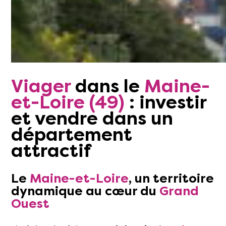
Viager
dans le
Maine-
et-Loire
(49)
:
investir
et vendre dans un
département
attractif
Le
Maine-et-Loire
, un territoire
dynamique au cœur du
Grand
Ouest