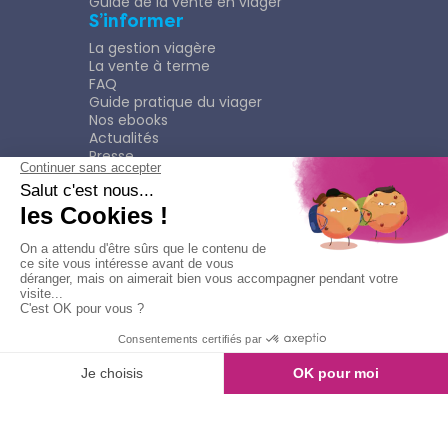
Guide de la vente en viager
S’informer
La gestion viagère
La vente à terme
FAQ
Guide pratique du viager
Nos ebooks
Actualités
Presse
Rejoindre le Réseau
Nous rejoindre
Plaquette
Confidentialité
Plan du site
Mentions légales
Politique de confidentialité
© Copyright 2026
Viagimmo - Tout droits réservés
Mentions légales
Création & développement :
kookline