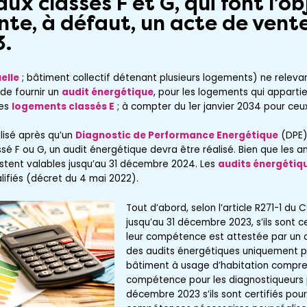
x classes F et G, qui font l’ob
te, à défaut, un acte de vente
3.
elle
; bâtiment collectif détenant plusieurs logements) ne releva
, de fournir un
audit énergétique
, pour les logements qui apparti
les
logements classés E
; à compter du 1er janvier 2034 pour ce
lisé après qu’un
Diagnostic de Performance Energétique
(DPE) 
sé F ou G, un audit énergétique devra être réalisé. Bien que les a
 restent valables jusqu’au 31 décembre 2024. Les
audits énergétiq
ifiés (décret du 4 mai 2022).
Tout d’abord, selon l’article R271-1 du 
jusqu’au 31 décembre 2023, s’ils sont ce
leur compétence est attestée par un or
des audits énergétiques uniquement po
bâtiment à usage d’habitation compre
compétence pour les diagnostiqueurs 
décembre 2023 s’ils sont certifiés pour