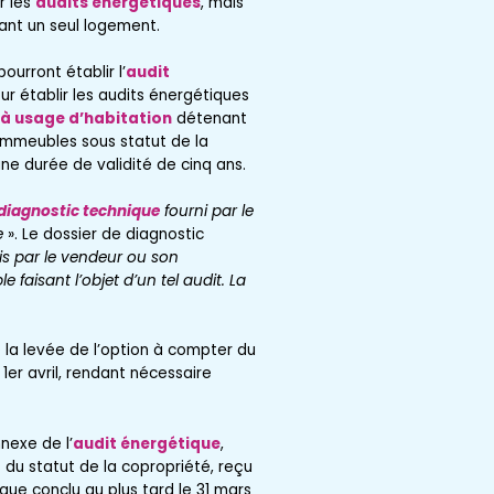
r les
audits énergétiques
, mais
ant un seul logement.
pourront établir l’
audit
our établir les audits énergétiques
à usage d’habitation
détenant
 immeubles sous statut de la
e durée de validité de cinq ans.
 diagnostic technique
fourni par le
e
». Le dossier de diagnostic
is par le vendeur ou son
 faisant l’objet d’un tel audit. La
e la levée de l’option à compter du
er avril, rendant nécessaire
nexe de l’
audit énergétique
,
 du statut de la copropriété, reçu
que conclu au plus tard le 31 mars