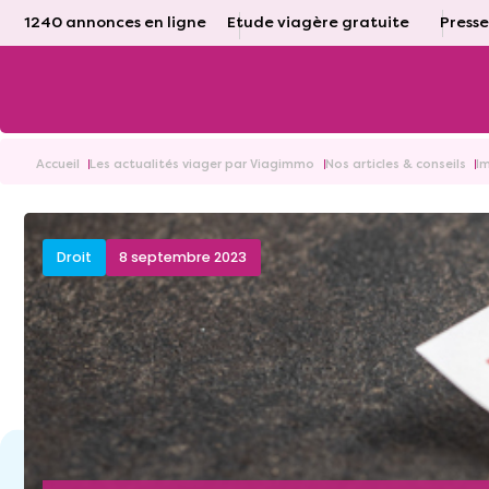
1240 annonces en ligne
Etude viagère gratuite
Presse
Accueil
Les actualités viager par Viagimmo
Nos articles & conseils
I
Droit
8 septembre 2023