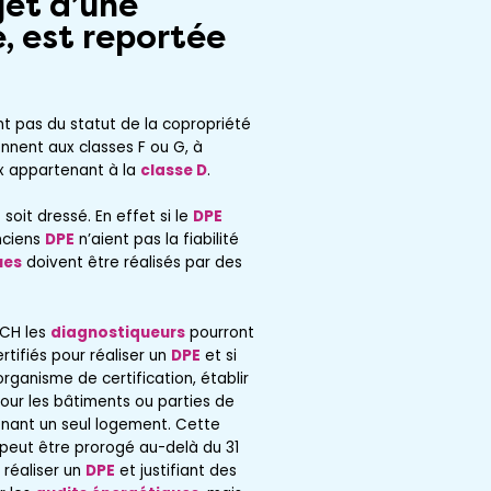
jet d’une
, est reportée
nt pas du statut de la copropriété
ennent aux classes F ou G, à
ux appartenant à la
classe D
.
soit dressé. En effet si le
DPE
nciens
DPE
n’aient pas la fiabilité
ues
doivent être réalisés par des
CCH les
diagnostiqueurs
pourront
rtifiés pour réaliser un
DPE
et si
ganisme de certification, établir
ur les bâtiments ou parties de
nant un seul logement. Cette
peut être prorogé au-delà du 31
 réaliser un
DPE
et justifiant des