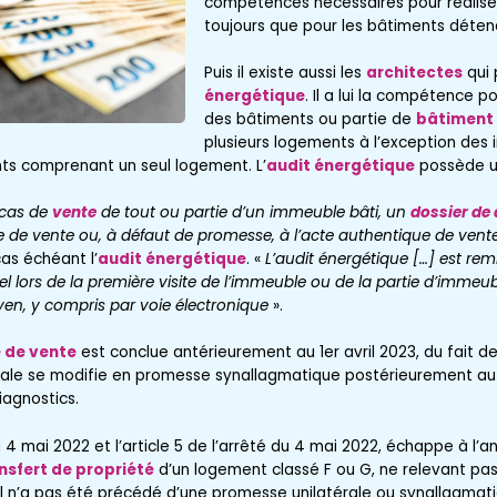
compétences nécessaires pour réalise
toujours que pour les bâtiments déten
Puis il existe aussi les
architectes
qui 
énergétique
. Il a lui la compétence p
des bâtiments ou partie de
bâtiment 
plusieurs logements à l’exception des
ts comprenant un seul logement. L’
audit énergétique
possède un
cas de
vente
de tout ou partie d’un immeuble bâti, un
dossier de
 de vente ou, à défaut de promesse, à l’acte authentique de vent
as échéant l’
audit énergétique
. «
L’audit énergétique […] est rem
l lors de la première visite de l’immeuble ou de la partie d’immeuble
yen, y compris par voie électronique
».
 de vente
est conclue antérieurement au 1er avril 2023, du fait d
térale se modifie en promesse synallagmatique postérieurement au 1
iagnostics.
u 4 mai 2022 et l’article 5 de l’arrêté du 4 mai 2022, échappe à l’an
nsfert de propriété
d’un logement classé F ou G, ne relevant pas
’il n’a pas été précédé d’une promesse unilatérale ou synallagmati