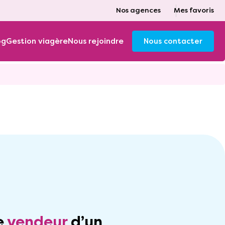
Nos agences
Mes favoris
og
Gestion viagère
Nous rejoindre
Nous contacter
e
vendeur
d’un