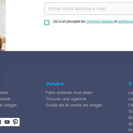
J'ai lu et j'accepte les
mentions légales
et
politique
Vendre
S
bien
Faire estimer mon bien
La
gence
Trouver une agence
La
at viager
Guide de la vente en viager
F
Gu
N
Ac
Pr