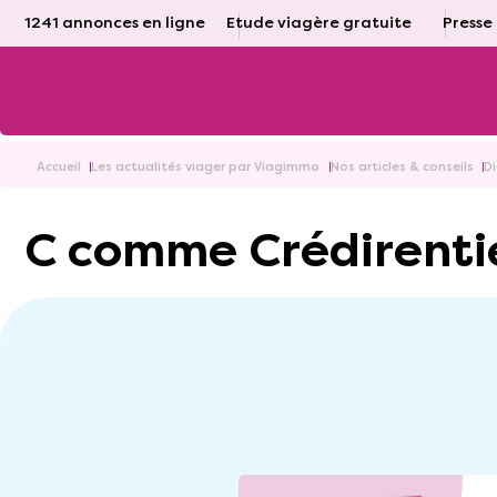
1241 annonces en ligne
Etude viagère gratuite
Presse
Accueil
Les actualités viager par Viagimmo
Nos articles & conseils
D
C comme Crédirenti