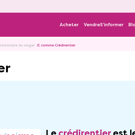
Acheter
Vendre
S'informer
Bl
ictionnaire du viager
C comme Crédirentier
er
Le
crédirentier
est l