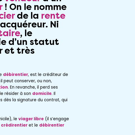
r
! On le nomme
cier
de la
rente
’acquéreur. Ni
taire
, le
e d’un statut
r et très
le
débirentier
, est le créditeur de
, il peut conserver, ou non,
tion
. En revanche, il perd ses
 de résider à son
domicile
. Il
s
dès la signature du contrat, qui
icile), le
viager libre
(il s’engage
e
crédirentier
et le
débirentier