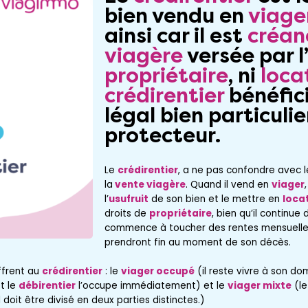
bien vendu en
viage
ainsi car il est
créan
viagère
versée par l
propriétaire
, ni
loca
crédirentier
bénéfici
légal bien particulie
protecteur.
Le
crédirentier
, a ne pas confondre avec 
la
vente viagère
. Quand il vend en
viager
l’
usufruit
de son bien et le mettre en
loca
droits de
propriétaire
, bien qu’il continue
commence à toucher des
rentes mensuelle
prendront fin au moment de son décès.
ffrent au
crédirentier
: le
viager occupé
(il reste vivre à son dom
et le
débirentier
l’occupe immédiatement) et le
viager mixte
(l
 doit être divisé en deux parties distinctes.)