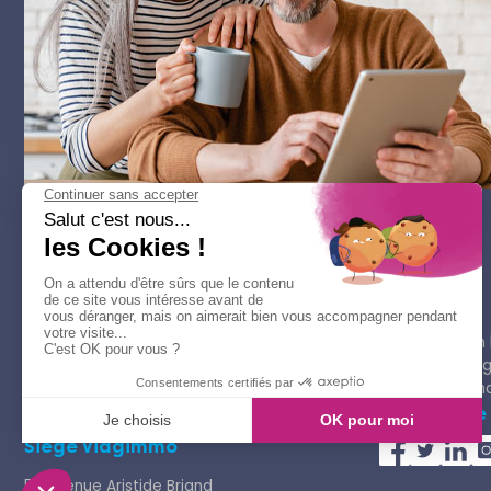
Acheter
Rechercher un 
Trouver une a
Guide de l'ach
Nous suivre
Siège Viagimmo
58 avenue Aristide Briand