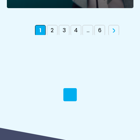
1
2
3
4
...
6