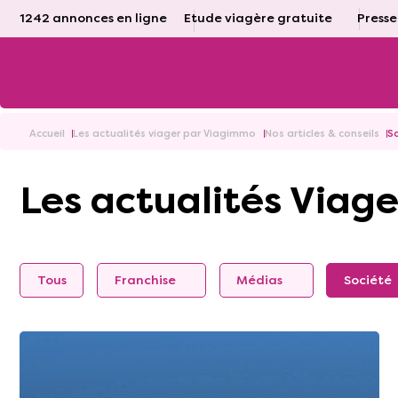
1242 annonces en ligne
Etude viagère gratuite
Presse
Accueil
Les actualités viager par Viagimmo
Nos articles & conseils
S
Les actualités Viage
Tous
Franchise
Médias
Société