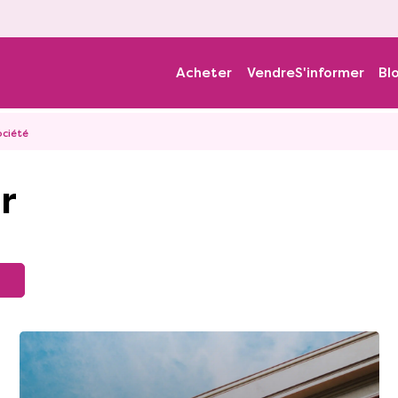
Acheter
Vendre
S'informer
Bl
ociété
r