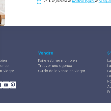
J'ai lu et j'accepte les
mentions légales
et
politique
Vendre
S
bien
Faire estimer mon bien
La
gence
Trouver une agence
La
at viager
Guide de la vente en viager
F
Gu
N
Ac
Pr