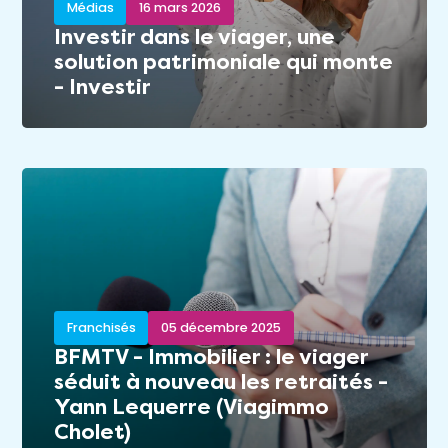
Médias
16 mars 2026
Investir dans le viager, une
solution patrimoniale qui monte
- Investir
Franchisés
05 décembre 2025
BFMTV - Immobilier : le viager
séduit à nouveau les retraités -
Yann Lequerre (Viagimmo
Cholet)