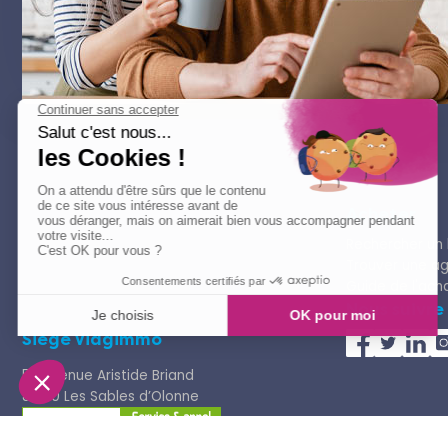
Acheter
Rechercher un 
Trouver une a
Guide de l'ach
Nous suivre
Siège Viagimmo
58 avenue Aristide Briand
85100 Les Sables d’Olonne
0800 800 310