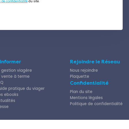
s de confidentialité
du site.
’informer
Rejoindre le Réseau
 gestion viagère
Nous rejoindre
 vente à terme
Plaquette
AQ
Confidentialité
ide pratique du viager
Plan du site
os ebooks
Mentions légales
tualités
Politique de confidentialité
esse