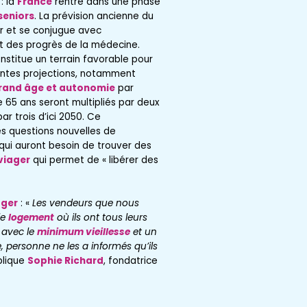
: la
France
rentre dans une phase
seniors
. La prévision ancienne du
er et se conjugue avec
it des progrès de la médecine.
stitue un terrain favorable pour
rentes projections, notamment
rand âge et autonomie
par
e 65 ans seront multipliés par deux
ar trois d’ici 2050. Ce
es questions nouvelles de
ui auront besoin de trouver des
viager
qui permet de « libérer des
ager
: «
Les vendeurs que nous
le
logement
où ils ont tous leurs
 avec le
minimum vieillesse
et un
e, personne ne les a informés qu’ils
plique
Sophie Richard
, fondatrice