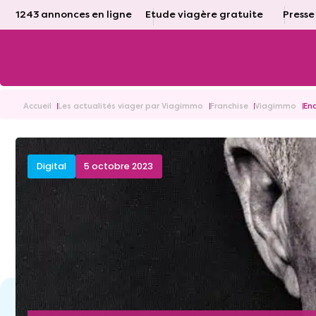
1243 annonces en ligne
Etude viagère gratuite
Presse
Accueil
Les actualités viager par Viagimmo
Franchise
Viagimmo
Enq
Digital
5 octobre 2023