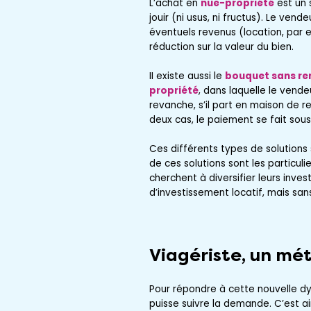
L’achat en
nue-propriété
est un 
jouir (ni usus, ni fructus). Le vende
éventuels revenus (location, par 
réduction sur la valeur du bien.
II existe aussi le
bouquet sans re
propriété
, dans laquelle le vendeu
revanche, s’il part en maison de re
deux cas, le paiement se fait sous 
Ces différents types de solutions
de ces solutions sont les particul
cherchent à diversifier leurs inves
d’investissement locatif, mais san
Viagériste, un mét
Pour répondre à cette nouvelle dyn
puisse suivre la demande. C’est ai