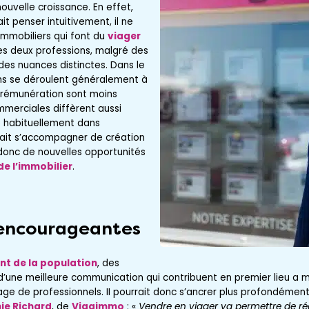
nouvelle croissance. En effet,
t penser intuitivement, il ne
immobiliers qui font du
viager
es deux professions, malgré des
des nuances distinctes. Dans le
ons se déroulent généralement à
 rémunération sont moins
merciales diffèrent aussi
 habituellement dans
vrait s’accompagner de création
 donc de nouvelles opportunités
de l’immobilier
.
 encourageantes
ent de la population
, des
’une meilleure communication qui contribuent en premier lieu a mie
age de professionnels. II pourrait donc s’ancrer plus profondémen
ie Richard
, de
Viagimmo
: «
Vendre en viager va permettre de ré