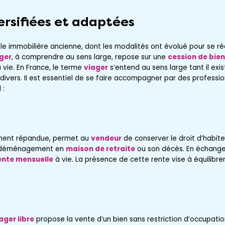
ersifiées et adaptées
e immobilière ancienne, dont les modalités ont évolué pour se r
ger
, à comprendre au sens large, repose sur une
cession de bien
 vie. En France, le terme
viager
s’entend au sens large tant il exi
divers. II est essentiel de se faire accompagner par des professi
 :
ement répandue, permet au
vendeur
de conserver le droit d’habiter 
n déménagement en
maison de retraite
ou son décès. En échange, 
ente mensuelle
à vie. La présence de cette rente vise à équilibre
ager libre
propose la vente d’un bien sans restriction d’occupation.