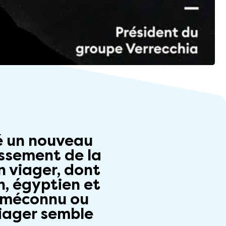
hé un nouveau
lissement de la
n viager, dont
n, égyptien et
t méconnu ou
viager semble