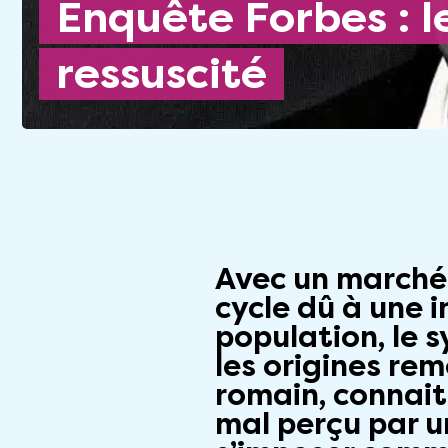
Enquête Forbes : le viager
ressuscité
Avec un marché 
cycle dû à une i
population, le 
les origines re
romain, connai
mal perçu par u