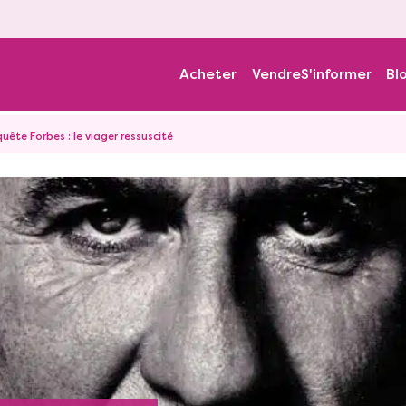
Acheter
Vendre
S'informer
Bl
uête Forbes : le viager ressuscité