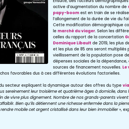
Ensuite, des facteurs démographiques 
active d’augmentation du nombre de
papy-boom
est en train de se réalis
l’allongement de la durée de vie du fa
Cette modification démographique con
le
marché du viager
. Selon les diffé
celles du rapport de la concertation
G
Dominique Libault
de 2019, les plus d
et les plus de 85 ans seront multipliés p
vieillissement de la population pose d
dépenses sociales de la dépendance, q
sources de financement nouvelles.
Le 
échos favorables dus à ces différentes évolutions factorielles.
s du secteur expliquent la dynamique autour des offres du type
vi
us sereinement leur troisième et quatrième âges à domicile, dans 
fin de vivre plus dignement. Nombre de nos grands-parents vivent
ffaiblir. Bien qu’ils détiennent une richesse enfermée dans la pierr
endre mobile cet argent cristallisé dans leur bien immobilier
», ex