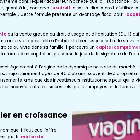
système dans lequel l’acquéreur n’achète que la « substance » du
ur, quant à lui, conserve l’
usufruit
, c’est-à-dire le droit d’utiliser l
exemple). Cette formule présente un avantage fiscal pour I’
acqué
nte
ou la vente grevée du droit d’usage et d’habitation (DUH) qui
r conserve la possibilité d’habiter le bien jusqu’à la fin de sa vie m
traite ou vivre dans sa famille, il percevra un
capital complémen
la forme d’un capital unique versé le jour de la signature de l’acte
 sont également à l’origine de la dynamique nouvelle du marché. 
iers, majoritairement âgés de 40 à 55 ans, souvent déjà propriétaire
tissements, ainsi que des investisseurs institutionnels pour qui le 
s les inconvénients classiques tels que les impayés ou le turnover 
ier en croissance
amique, il faut que l’offre
nsi que le
métier de