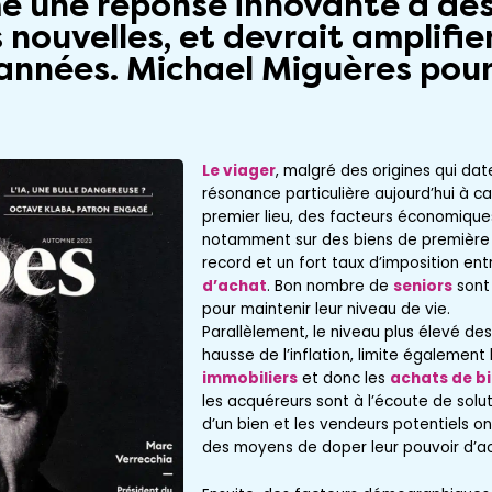
e une réponse innovante à de
nouvelles, et devrait amplifie
années. Michael Miguères pour
Le viager
, malgré des origines qui dat
résonance particulière aujourd’hui à ca
premier lieu, des facteurs économiques :
notamment sur des biens de première n
record et un fort taux d’imposition en
d’achat
. Bon nombre de
seniors
sont 
pour maintenir leur niveau de vie.
Parallèlement, le niveau plus élevé de
hausse de l’inflation, limite également 
immobiliers
et donc les
achats de b
les acquéreurs sont à l’écoute de solut
d’un bien et les vendeurs potentiels 
des moyens de doper leur pouvoir d’ac