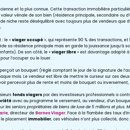
ancienne et la plus connue. Cette transaction immobilière particul
valeur vénale de son bien (résidence principale, secondaire ou d’
é de niche reste déséquilibré avec toujours plus de vendeurs que d
e
.
 : le «
viager occupé
», qui représente 90 % des transactions, et 
 cède sa résidence principale mais en garde la jouissance jusqu’à
 enfants). De son côté, le «
viager libre
» est davantage adapté à l
pour l’occuper ou le louer.
r perçoit un bouquet (réglé comptant le jour de la signature de l’
que mois. Le vendeur est libre de mettre le curseur sur ces deux 
avoir percevoir plus de rente et moins de bouquet ou inversement, v
usieurs
fonds viagers
par des investisseurs professionnels a contri
riété
avec au programme le versement, au vendeur, d’un bouquet
r les seniors propriétaires de biens de luxe de 5 millions et plus. M
arie
, directeur de
Barnes Viager
. Face à la flambée des taux d’i
s le placement
immobilier
, ces véhicules n’ont plus collecté, donc