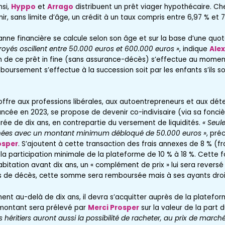
nsi,
Hyppo
et
Arrago
distribuent un prêt viager hypothécaire. C
ir, sans limite d’âge, un crédit à un taux compris entre 6,97 % et 7
e financière se calcule selon son âge et sur la base d’une quot
oyés oscillent entre 50.000 euros et 600.000 euros »
, indique
Alex
ion de ce prêt in fine (sans assurance-décès) s’effectue au momen
boursement s’effectue à la succession soit par les enfants s’ils so
 offre aux professions libérales, aux autoentrepreneurs et aux dé
ancée en 2023, se propose de devenir co-indivisaire (via sa fonci
rée de dix ans, en contrepartie du versement de liquidités.
« Seul
inées avec un montant minimum débloqué de 50.000 euros »
, pré
osper
. S’ajoutent à cette transaction des frais annexes de 8 % (fra
la participation minimale de la plateforme de 10 % à 18 %. Cette 
 habitation avant dix ans, un « complément de prix » lui sera rever
 cas de décès, cette somme sera remboursée mais à ses ayants droi
ment au-delà de dix ans, il devra s’acquitter auprès de la platefo
montant sera prélevé par
Merci Prosper
sur la valeur de la part 
s héritiers auront aussi la possibilité de racheter, au prix de march