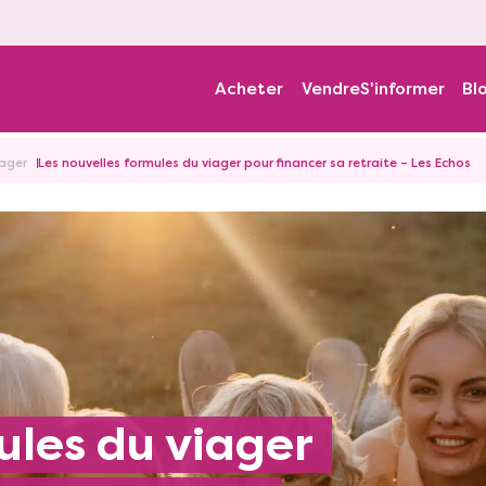
Acheter
Vendre
S'informer
Bl
iager
Les nouvelles formules du viager pour financer sa retraite – Les Echos