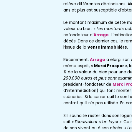
relève différentes déclinaisons. Ai
ans et plus est susceptible d’obten
Le montant maximum de cette mann
valeur du bien.
« Les montants octr
cofondateur d’
Arrago
. L’extinct
décès. Dans ce dernier cas, le rem
l’issue de la
vente immobilière
.
Récemment,
Arrago
a élargi son
même esprit, «
Merci Prosper
», l
% de la valeur du bien pour une du
200.000 euros et plus sont exam
président-fondateur de
Merci Pr
d’intermédiation) qui font monter 
scénarios. Si le senior quitte son
contrat qu’il n’a pas utilisée. En
S’il souhaite rester dans son loge
soit
« l’équivalent d’un loyer »
. Ce 
de son vivant ou à son décès.
« Le