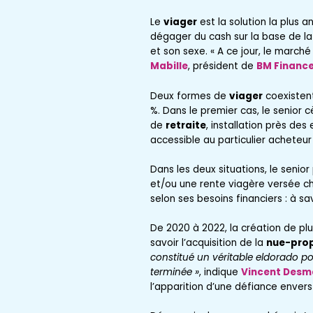
Le
viager
est la solution la plus 
dégager du cash sur la base de la 
et son sexe. « A ce jour, le march
Mabille
, président de
BM Financ
Deux formes de
viager
coexistent
%. Dans le premier cas, le senior
de
retraite
, installation près des
accessible au particulier acheteur 
Dans les deux situations, le senio
et/ou une rente viagère versée cha
selon ses besoins financiers : à s
De 2020 à 2022, la création de pl
savoir l’acquisition de la
nue-prop
constitué un véritable eldorado pou
terminée »
, indique
Vincent Desm
l’apparition d’une défiance enver