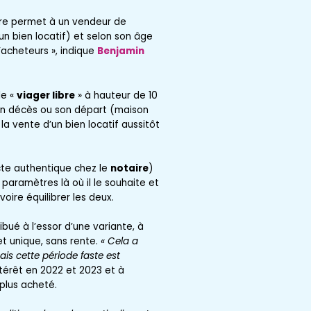
ière permet à un vendeur de
un bien locatif) et selon son âge
’acheteurs », indique
Benjamin
le «
viager libre
» à hauteur de 10
 son décès ou son départ (maison
a vente d’un bien locatif aussitôt
acte authentique chez le
notaire
)
paramètres là où il le souhaite et
oire équilibrer les deux.
bué à l’essor d’une variante, à
 unique, sans rente.
« Cela a
ais cette période faste est
ntérêt en 2022 et 2023 et à
 plus acheté.