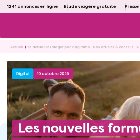
1241 annonces en ligne
Etude viagère gratuite
Presse
Accueil
Les actualités viager par Viagimmo
Nos articles & conseils
V
Digital
10 octobre 2025
Les nouvelles formules du viager