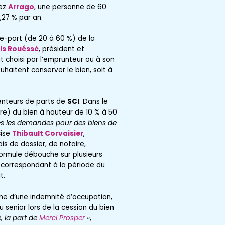
hez
Arrago
, une personne de 60
,27 % par an.
e-part (de 20 à 60 %) de la
is Rouéssé
, président et
t choisi par l’emprunteur ou à son
uhaitent conserver le bien, soit à
tenteurs de parts de
SCI
. Dans le
ère) du bien à hauteur de 10 % à 50
es les demandes pour des biens de
cise
Thibault Corvaisier
,
is de dossier, de notaire,
formule débouche sur plusieurs
sé correspondant à la période du
t.
rme d’une indemnité d’occupation,
du senior lors de la cession du bien
é, la part de
Merci Prosper
»
,