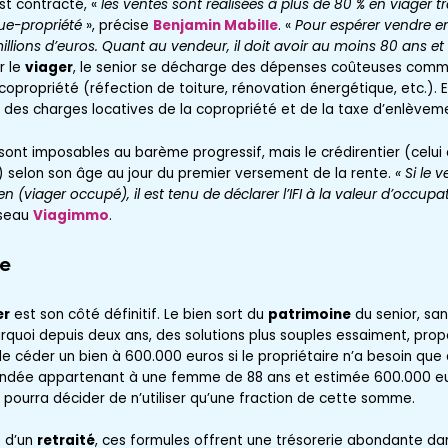
st contracté, «
les ventes sont réalisées à plus de 80 % en viager tr
ue-propriété
», précise
Benjamin Mabille
. «
Pour espérer vendre 
millions d’euros. Quant au vendeur, il doit avoir au moins 80 ans 
r le
viager
, le senior se décharge des dépenses coûteuses comm
 copropriété (réfection de toiture, rénovation énergétique, etc.).
rt des charges locatives de la copropriété et de la taxe d’enlève
 sont imposables au barème progressif, mais le crédirentier (celui 
 selon son âge au jour du premier versement de la rente.
« Si le 
n (viager occupé), il est tenu de déclarer l’IFI à la valeur d’occupa
éseau
Viagimmo
.
re
er
est son côté définitif. Le bien sort du
patrimoine
du senior, san
ourquoi depuis deux ans, des solutions plus souples essaiment, pr
de céder un bien à 600.000 euros si le propriétaire n’a besoin qu
 Vendée appartenant à une femme de 88 ans et estimée 600.000 eu
pourra décider de n’utiliser qu’une fraction de cette somme.
s d’un
retraité
, ces formules offrent une trésorerie abondante dan