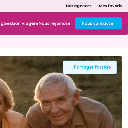
Nos agences
Mes favoris
og
Gestion viagère
Nous rejoindre
Nous contacter
Partager l'article