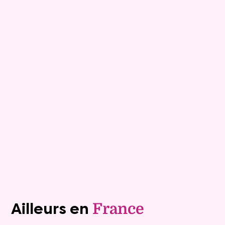
15
Comptant :
680 995 €
Demeure
9 pièces - 249m²
Viagimmo - Lyon
Macon
Mandat :
20VNP233-3
Rente :
0 €
87 ans
Valeur vénale :
790 000 €
Plus de détails
Contacter
Voir tous les biens (1241)
Ailleurs en
France