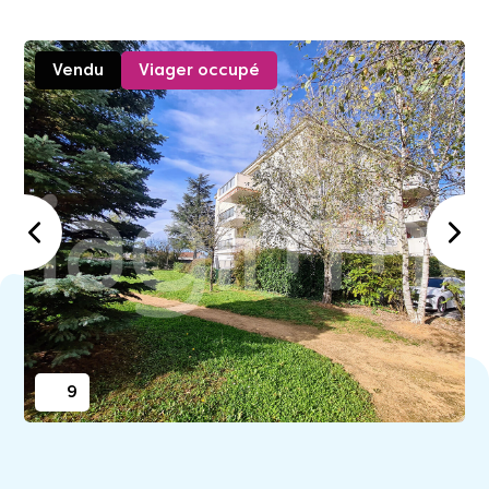
Vendu
Viager occupé
9