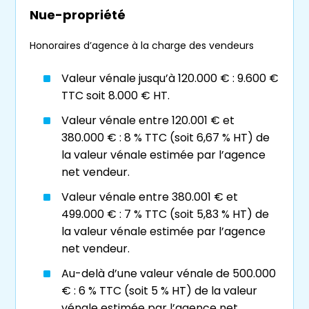
autonomie
Nue-propriété
Réveiller votre
patrimoine dormant
pour en profiter de votre vivant
Honoraires d’agence à la charge des vendeurs
Simplifier votre
succession
, aider vos
Valeur vénale jusqu’à 120.000 € : 9.600 €
proches
TTC soit 8.000 € HT.
Valeur vénale entre 120.001 € et
380.000 € : 8 % TTC (soit 6,67 % HT) de
L’efficacité de l’achat en
la valeur vénale estimée par l’agence
viager dans le Rhône et les
net vendeur.
départements limitrophes
Valeur vénale entre 380.001 € et
499.000 € : 7 % TTC (soit 5,83 % HT) de
Se constituer un
capital
en vue du
la valeur vénale estimée par l’agence
futur, de façon progressive
net vendeur.
À prix réduit, sans tracas locatif et sans
Au-delà d’une valeur vénale de 500.000
pression fiscale
€ : 6 % TTC (soit 5 % HT) de la valeur
vénale estimée par l’agence net
Sans mise de fonds initiale importante