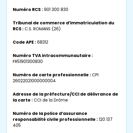
Numéro RCS :
901 300 830
Renseignez votre adresse mail :
Tribunal de commerce d’immatriculation du
RCS :
C.S. ROMANS (26)
J'ai lu et j'accepte les
mentions légales
et
politiques de confidentialité
du site.
Code APE :
6831Z
Numéro TVA intracommunautaire :
Recevoir les dernières annonces
FR51901300830
Numéro de carte professionnelle :
CPI
26022021000000004
Adresse de la préfecture/CCI de délivrance de
la carte :
CCI de la Drôme
Numéro de la police d’assurance
responsabilité civile professionnelle :
120 137
405