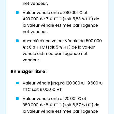
viager dans le département du Rhône
, et
nombreux, en particulier financiers et fiscaux.
net vendeur.
les départements limitrophes, ce type de
Valeur vénale entre 380.001 € et
transaction est une solution idéale pour
J’ai souhaité rester ancré dans mon territoire
499.000 € : 7 % TTC (soit 5,83 % HT) de
affronter la réduction du pouvoir d’achat en
Beaujolais
–
Bresse
–
Dombes
et bien sûr
la valeur vénale estimée par l’agence
fin de carrière. Il permet de continuer à vivre
Val de Saône
pour offrir un service et un suivi
net vendeur.
chez soi en
viager occupé
, ou alors de
de qualité grâce à la proximité et ma
financer sereinement une résidence sénior en
Au-delà d’une valeur vénale de 500.000
connaissance du secteur, tout en vous
viager libre
.
€ : 6 % TTC (soit 5 % HT) de la valeur
consacrant tout le temps nécessaire.
vénale estimée par l’agence net
vendeur.
Je me ferai un plaisir de vous accompagner
et de vous conseiller sur vos projets.
Le viager à Lyon : à qui
En viager libre :
s’adresse-t-il ?
Thibault PONSERRE | Expert en
Valeur vénale jusqu’à 120.000 € : 9.600 €
viager
TTC soit 8.000 € HT.
De nombreux arguments plaident en faveur
d’une
vente à viager
que ce soit à Lyon ou
Après un baccalauréat scientifique, j’ai suivi un
Valeur vénale entre 120.001 € et
dans la région lyonnaise. Tout le monde est
BTS en management, puis une
Licence
380.000 € : 8 % TTC (soit 6,67 % HT) de
concerné par l’incertitude qui entoure notre
Banque et Finance
. Attiré par les métiers de
la valeur vénale estimée par l’agence