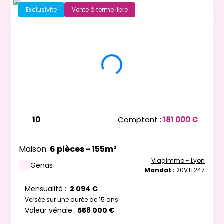
Exclusivite
Vente à terme libre
10
Comptant :
181 000 €
Maison
6 pièces - 155m²
Viagimmo - Lyon
Genas
Mandat :
20VTL247
Mensualité :
2 094 €
Versée sur une durée de 15 ans
Valeur vénale :
558 000 €