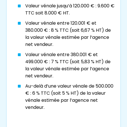
Viagimmo a une connaissance approfondie
Valeur vénale jusqu’à 120.000 € : 9.600 €
de son
marché immobilier local
, ce qui
TTC soit 8.000 € HT.
permet à nos viagéristes experts de mettre
Valeur vénale entre 120.001 € et
en relation vendeur et acquéreur en
380.000 € : 8 % TTC (soit 6,67 % HT) de
inscrivant leur contrat dans un cadre
la valeur vénale estimée par l’agence
équitable et maîtrisé.
net vendeur.
Valeur vénale entre 380.001 € et
499.000 € : 7 % TTC (soit 5,83 % HT) de
Les vertus de la vente en
la valeur vénale estimée par l’agence
viager à Lyon et dans la
net vendeur.
région
Au-delà d’une valeur vénale de 500.000
€ : 6 % TTC (soit 5 % HT) de la valeur
Vieillir sereinement en percevant une
vénale estimée par l’agence net
rente indexée
et avantageuse
vendeur.
fiscalement
Protéger votre niveau de vie et votre