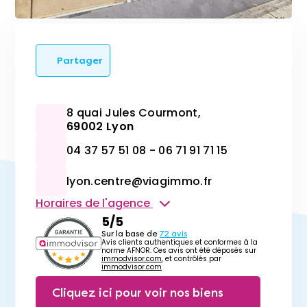
Partager
8 quai Jules Courmont,
69002 Lyon
04 37 57 51 08 - 06 71 91 71 15
lyon.centre@viagimmo.fr
Horaires de l'agence
5/5
Sur la base de
72 avis
Avis clients authentiques et conformes à la
norme AFNOR. Ces avis ont été déposés sur
immodvisor.com
, et contrôlés par
immodvisor.com
Cliquez ici pour voir nos biens