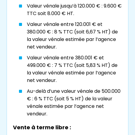
descendants de son vivant.
Valeur vénale jusqu’à 120.000 € : 9.600 €
Faire face au
veuvage
et à la perte de
TTC soit 8.000 € HT.
revenus qui en découle, tandis que les
Valeur vénale entre 120.001 € et
charges demeurent toujours aussi
380.000 € : 8 % TTC (soit 6,67 % HT) de
lourdes.
la valeur vénale estimée par l’agence
Constituer une retraite ou une
retraite
net vendeur.
complémentaire
.
Valeur vénale entre 380.001 € et
Réaliser un
placement financier
499.000 € : 7 % TTC (soit 5,83 % HT) de
progressif pour concrétiser un projet à
la valeur vénale estimée par l’agence
moyen terme, par exemple acheter un
net vendeur.
studio qui sera libéré au moment des
Au-delà d’une valeur vénale de 500.000
études des enfants.
€ : 6 % TTC (soit 5 % HT) de la valeur
vénale estimée par l’agence net
Le
viager à Lyon
,
et dans la région, attire
vendeur.
également de plus en plus de jeunes qui
préfèrent investir de cette manière plutôt
Vente à terme libre :
que d’
épargner à la banque
. Le réseau