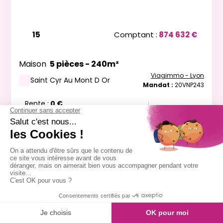
15
Comptant :
874 632 €
Maison
5 pièces - 240m²
Viagimmo - Lyon
Saint Cyr Au Mont D Or
Mandat :
20VNP243
Rente :
0 €
83 ans
Valeur vénale :
1 260 000 €
Plus de détails
Contacter
Exclusivite
Vente nue-propriété
Message
Appeler