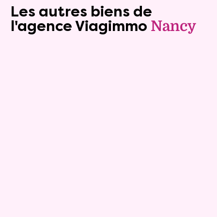
Les autres biens de
l'agence Viagimmo
Nancy
5
Comptant :
0 €
Immeuble rapport
5 pièces - 268m²
Viagimmo - Nancy