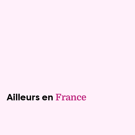
Nancy
Mandat :
33vt10
Rente :
0 €
Valeur vénale :
0 €
Plus de détails
Contacter
Voir tous les biens (1241)
Ailleurs en
France
Exclusivite
Viager occupé