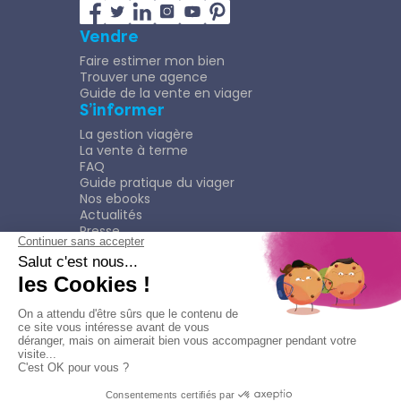
Vendre
Faire estimer mon bien
Trouver une agence
Guide de la vente en viager
S’informer
La gestion viagère
La vente à terme
FAQ
Guide pratique du viager
Nos ebooks
Actualités
Presse
Rejoindre le Réseau
Nous rejoindre
Plaquette
Confidentialité
Plan du site
Mentions légales
Politique de confidentialité