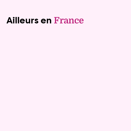
Voir tous les biens (1240)
Ailleurs en
France
Exclusivite
Viager occupé
7
Bouquet :
41 000 €
Appartement
3 pièces - 74.11m²