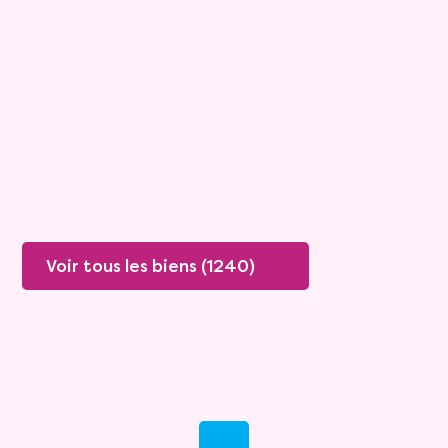
Viagimmo - Marseille
Marseille
Mandat :
29VO144
Rente :
1 446 €
89 ans
Valeur vénale :
200 000 €
Plus de détails
Contacter
Voir tous les biens (1240)