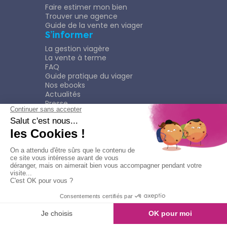
Faire estimer mon bien
Trouver une agence
Guide de la vente en viager
S’informer
La gestion viagère
La vente à terme
FAQ
Guide pratique du viager
Nos ebooks
Actualités
Presse
Rejoindre le Réseau
Nous rejoindre
Plaquette
Confidentialité
Plan du site
Mentions légales
Politique de confidentialité
Contacter l'agence
Appeler l'agence
© Copyright 2026
Viagimmo - Tout droits réservés