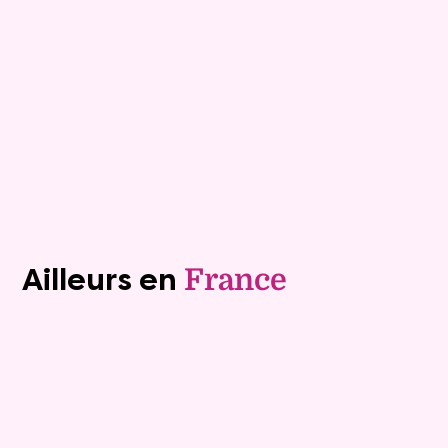
Mensualité :
1 500 €
Versée sur une durée de 20 ans
Valeur vénale :
460 000 €
Plus de détails
Contacter
Voir tous les biens (1243)
Ailleurs en
France
Exclusivite
Viager occupé