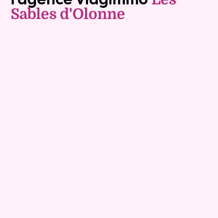
Sables d'Olonne
Vente à terme libre
9
Comptant :
127 600 €
Maison
7 pièces - 152m²
Viagimmo - Les Sables d'Olonne
Les Sables D Olonne
Mandat :
1VTL916