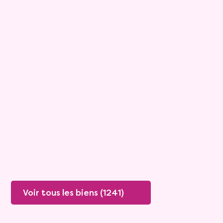
15
Comptant :
436 270 €
Maison
6 pièces - 196m²
Viagimmo - Cannes
Saint Cezaire Sur Siagne
Mandat :
26NP112
Rente :
0 €
81 ans
Valeur vénale :
695 000 €
79 ans
Plus de détails
Contacter
Voir tous les biens (1241)