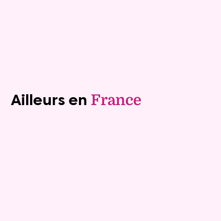
Plus de détails
Contacter
Voir tous les biens (1241)
Ailleurs en
France
Exclusivite
Vente nue-propriété