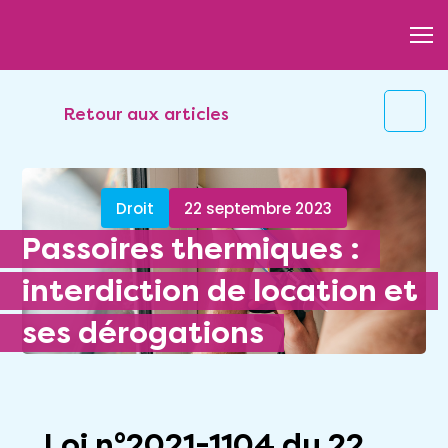
Retour aux articles
Droit
22 septembre 2023
Passoires thermiques :
interdiction de location et
ses dérogations
Loi n°2021-1104 du 22