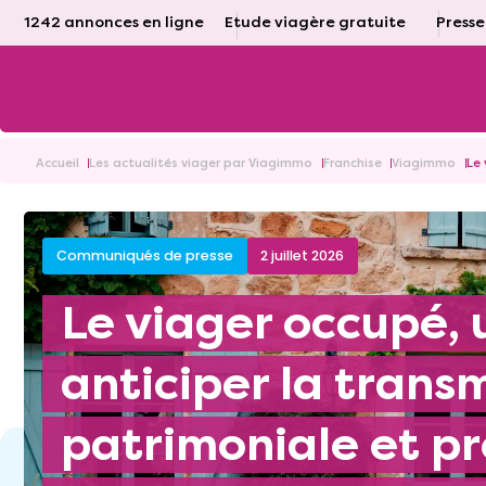
1242 annonces en ligne
Etude viagère gratuite
Presse
Accueil
Les actualités viager par Viagimmo
Franchise
Viagimmo
Le 
Communiqués de presse
2 juillet 2026
Le viager occupé, un levier pour
anticiper la trans
patrimoniale et pr