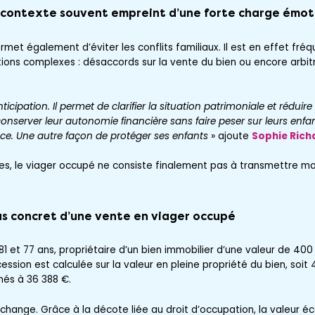
contexte souvent empreint d’une forte charge émot
rmet également d’éviter les conflits familiaux. Il est en effet fré
ions complexes : désaccords sur la vente du bien ou encore arbitr
icipation. Il permet de clarifier la situation patrimoniale et réduire 
conserver leur autonomie financière sans faire peser sur leurs enfa
e. Une autre façon de protéger ses enfants
» ajoute
Sophie Rich
es, le viager occupé ne consiste finalement pas à transmettre mo
s concret d’une vente en viager occupé
1 et 77 ans, propriétaire d’un bien immobilier d’une valeur de 40
cession est calculée sur la valeur en pleine propriété du bien, so
més à 36 388 €.
 change. Grâce à la décote liée au droit d’occupation, la valeur