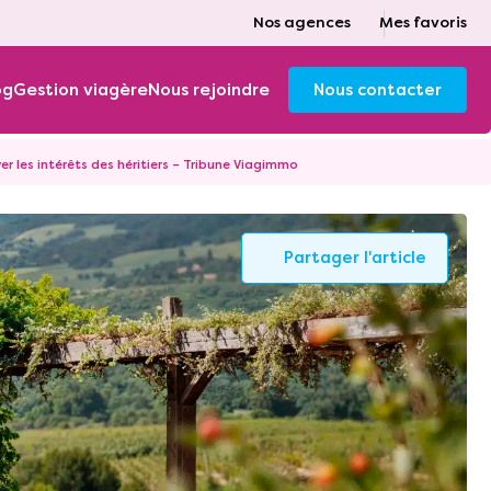
Nos agences
Mes favoris
og
Gestion viagère
Nous rejoindre
Nous contacter
er les intérêts des héritiers – Tribune Viagimmo
Partager l'article