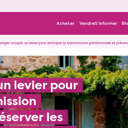
Acheter
Vendre
S'informer
Bl
viager occupé, un levier pour anticiper la transmission patrimoniale et préserv
mission
éserver les