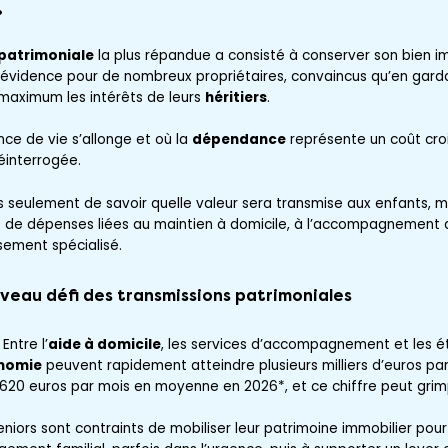
.
 patrimoniale
la plus répandue a consisté à conserver son bien im
 évidence pour de nombreux propriétaires, convaincus qu’en garda
maximum les intérêts de leurs
héritiers
.
ce de vie s’allonge et où la
dépendance
représente un coût croi
réinterrogée.
us seulement de savoir quelle valeur sera transmise aux enfants, 
s de dépenses liées au maintien à domicile, à l’accompagnement 
ement spécialisé.
uveau défi des transmissions patrimoniales
Entre l’
aide à domicile
, les services d’accompagnement et les ét
onomie
peuvent rapidement atteindre plusieurs milliers d’euros par
20 euros par mois en moyenne en 2026*, et ce chiffre peut grimp
ors sont contraints de mobiliser leur patrimoine immobilier pour f