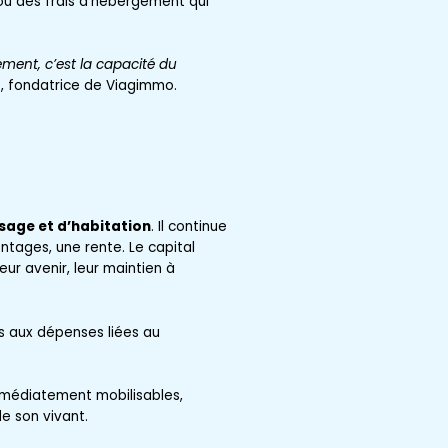
 ou des frais d’hébergement qui
ment, c’est la capacité du
d
, fondatrice de Viagimmo.
usage et d’habitation
. Il continue
ntages, une rente. Le capital
ur avenir, leur maintien à
s aux dépenses liées au
mmédiatement mobilisables,
de son vivant.