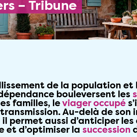
ers – Tribune
illissement de la population et 
 dépendance bouleversent les
es familles, le
viager occupé
s’
 transmission. Au-delà de son i
, il permet aussi d’anticiper le
 et d’optimiser la
succession
d