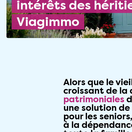
intérêts des hériti
Viagimmo
Alors que le vie
croissant de la
patrimoniales
d
une solution de
pour les seniors
à la dépendance