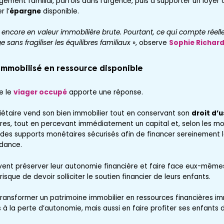
gement familial, parfois dans l’urgence, puis à supporter un loyer
 l’
épargne
disponible.
encore en valeur immobilière brute. Pourtant, ce qui compte réelle
e sans fragiliser les équilibres familiaux
», observe
Sophie Richar
immobilisé en ressource disponible
e le
viager occupé
apporte une réponse.
opriétaire vend son bien immobilier tout en conservant son
droit d’
ères, tout en percevant immédiatement un capital et, selon les mo
des supports monétaires sécurisés afin de financer sereinement le
dance.
vent préserver leur autonomie financière et faire face eux-même
risque de devoir solliciter le soutien financier de leurs enfants.
transformer un patrimoine immobilier en ressources financières i
és à la perte d’autonomie, mais aussi en faire profiter ses enfants 