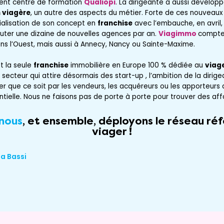
ment centre de formation
Qualiopi
. La dirigeante a aussi dévelop
 viagère
, un autre des aspects du métier. Forte de ces nouveau
trialisation de son concept en
franchise
avec l’embauche, en avril,
cruter une dizaine de nouvelles agences par an.
Viagimmo
compte 
ans l’Ouest, mais aussi à Annecy, Nancy ou Sainte-Maxime.
t la seule
franchise
immobilière en Europe 100 % dédiée au
viag
 secteur qui attire désormais des start-up , l’ambition de la dirig
er que ce soit par les vendeurs, les acquéreurs ou les apporteurs
ntielle. Nous ne faisons pas de porte à porte pour trouver des affai
nous
, et ensemble, déployons le réseau réf
viager !
ia Bassi