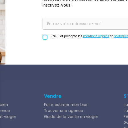
inscrivez-vous !
J'ai lu et j'accepte les
mentions légales
et
politique
Vendre
S
bien
Faire estimer mon bien
La
gence
Trouver une agence
La
at viager
Guide de la vente en viager
F
Gu