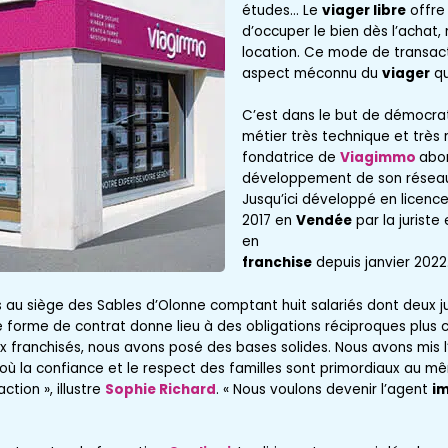
études… Le
viager libre
offre 
d’occuper le bien dès l’achat
location. Ce mode de transact
aspect méconnu du
viager
qu
C’est dans le but de démocrat
métier très technique et trè
fondatrice de
Viagimmo
abo
développement de son rése
Jusqu’ici développé en licenc
2017 en
Vendée
par la juriste
en
franchise
depuis janvier 2022
 au siège des Sables d’Olonne comptant huit salariés dont deux jur
 forme de contrat donne lieu à des obligations réciproques plus 
ux franchisés, nous avons posé des bases solides. Nous avons mis l
où la confiance et le respect des familles sont primordiaux au m
ction », illustre
Sophie Richard
. « Nous voulons devenir l’agent
im