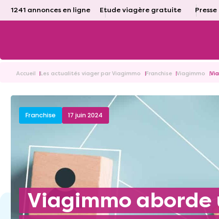
1241 annonces en ligne
Etude viagère gratuite
Presse
Accueil
Les actualités viager par Viagimmo
Franchise
Viagimmo
Vi
Franchise
17 juin 2024
Viagimmo aborde une nouvelle