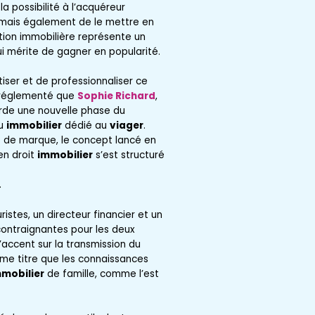
la possibilité à l’acquéreur
, mais également de le mettre en
ion immobilière représente un
i mérite de gagner en popularité.
iser et de professionnaliser ce
s réglementé que
Sophie Richard
,
rde une nouvelle phase du
au
immobilier
dédié au
viager
.
e de marque, le concept lancé en
 en droit
immobilier
s’est structuré
.
istes, un directeur financier et un
contraignantes pour les deux
’accent sur la transmission du
ême titre que les connaissances
mobilier
de famille, comme l’est