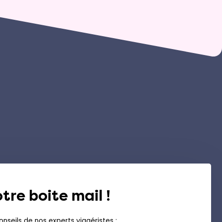
tre boite mail !
nseils de nos experts viagéristes :