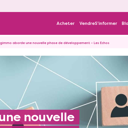
Acheter
Vendre
S'informer
Bl
agimmo aborde une nouvelle phase de développement – Les Echos