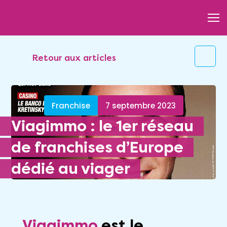
Retour aux articles
Franchise
7 septembre 2023
Viagimmo : le 1er réseau
de franchises d’Europe
dédié au viager
Viagimmo
est le