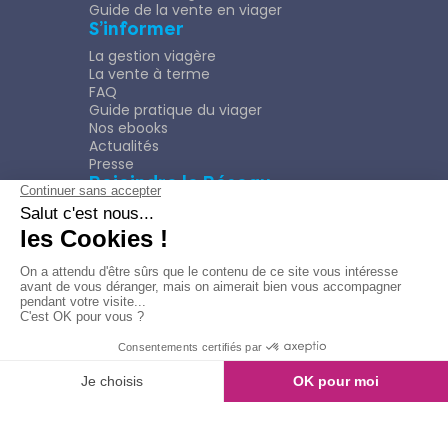
Guide de la vente en viager
S’informer
La gestion viagère
La vente à terme
FAQ
Guide pratique du viager
Nos ebooks
Actualités
Presse
Rejoindre le Réseau
Nous rejoindre
Plaquette
Confidentialité
Plan du site
Mentions légales
Politique de confidentialité
© Copyright 2026
Viagimmo - Tout droits réservés
Mentions légales
Création & développement :
kookline