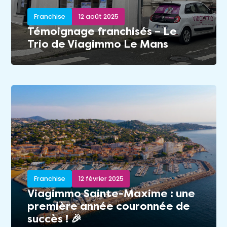
Franchise
12 août 2025
Témoignage franchisés – Le
Trio de Viagimmo Le Mans
Franchise
12 février 2025
Viagimmo Sainte-Maxime : une
première année couronnée de
succès ! 🎉