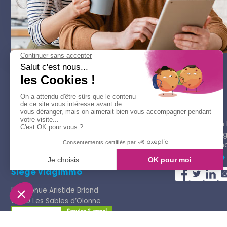
Acheter
Rechercher un 
Trouver une a
Guide de l'ach
Nous suivre
Siège Viagimmo
58 avenue Aristide Briand
85100 Les Sables d’Olonne
0800 800 310