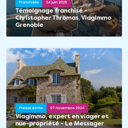
Franchisés
24 juin 2025
Témoignage franchisé -
Christopher Thromas, Viagimmo
Grenoble
Presse écrite
07 novembre 2024
Viagimmo, expert en viager et
nue-propriété - Le Messager