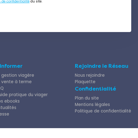
s de confidentialité
du site.
’informer
Rejoindre le Réseau
 gestion viagère
Nous rejoindre
 vente à terme
Plaquette
AQ
Confidentialité
ide pratique du viager
Plan du site
os ebooks
Mentions légales
tualités
Politique de confidentialité
esse