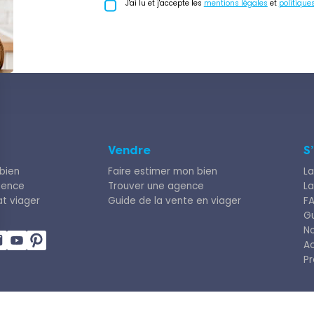
J'ai lu et j'accepte les
mentions légales
et
politique
Vendre
S
bien
Faire estimer mon bien
La
gence
Trouver une agence
La
at viager
Guide de la vente en viager
F
Gu
N
Ac
Pr