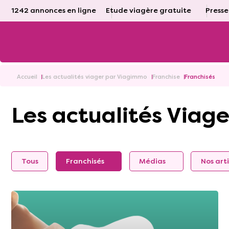
1242 annonces en ligne
Etude viagère gratuite
Presse
Accueil
Les actualités viager par Viagimmo
Franchise
Franchisés
Les actualités Viage
Tous
Franchisés
Médias
Nos arti