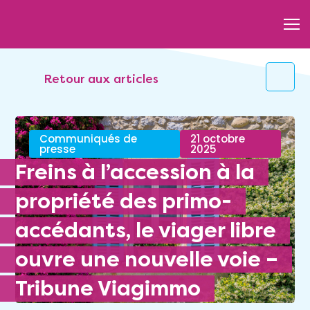
Retour aux articles
Communiqués de
21 octobre
presse
2025
Freins à l’accession à la
propriété des primo-
accédants, le viager libre
ouvre une nouvelle voie –
Tribune Viagimmo