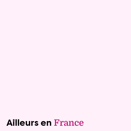
10
Maison
6 pièces - 134m²
Davezieux
79 ans
Viagimmo - Valence
Mandat :
28VO1
79 ans
Plus de détails
Contacter
Voir tous les biens (1241)
Ailleurs en
France