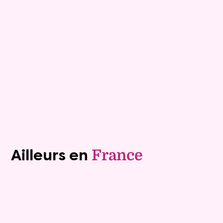
Davezieux
79 ans
Viagimmo - Valence
Mandat :
28VO1
79 ans
Plus de détails
Contacter
Voir tous les biens (1243)
Ailleurs en
France
Exclusivite
Viager occupé