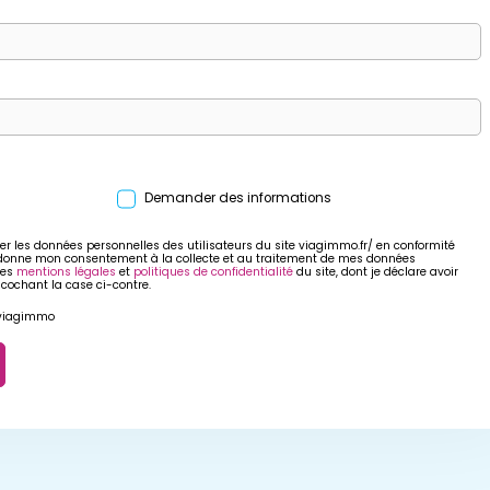
Demander des informations
er les données personnelles des utilisateurs du site viagimmo.fr/ en conformité
 donne mon consentement à la collecte et au traitement de mes données
res
mentions légales
et
politiques de confidentialité
du site, dont je déclare avoir
 cochant la case ci-contre.
r viagimmo