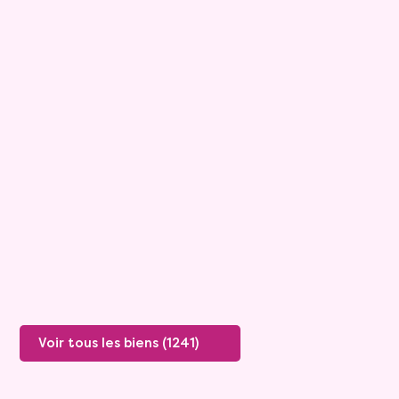
7
Appartement
3 pièces - 74m²
Grimaud
Rente :
990 €
Valeur vénale :
450 000 €
Plus de détails
Voir tous les biens (1241)