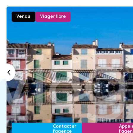
Vendu
Viager libre
Contacter
Appel
l'agence
l'age