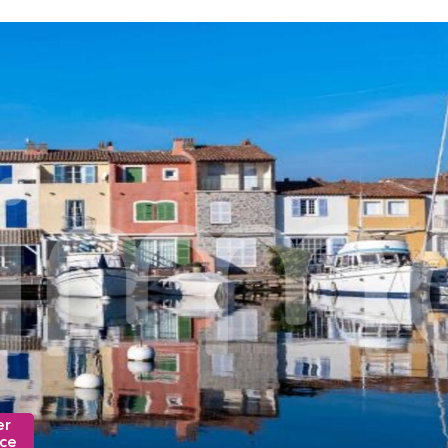
er
nce