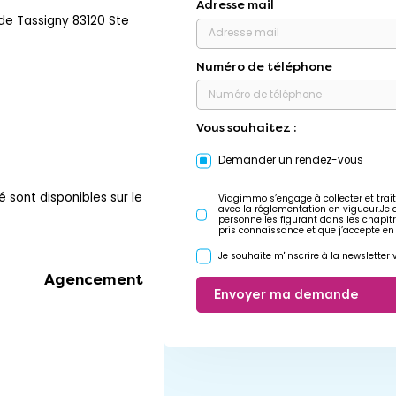
Adresse mail
e Tassigny 83120 Ste
Numéro de téléphone
Vous souhaitez :
Demander un rendez-vous
é sont disponibles sur le
Viagimmo s’engage à collecter et trait
avec la réglementation en vigueur.Je
personnelles figurant dans les chapit
pris connaissance et que j’accepte en
Je souhaite m'inscrire à la newslette
Agencement
Envoyer ma demande