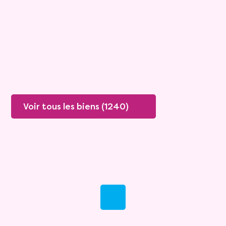
Rente :
1 357 €
71 ans
Valeur vénale :
360 000 €
Plus de détails
Contacter
Voir tous les biens (1240)