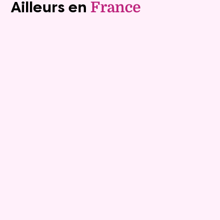
Ailleurs en
France
Viager libre
10
Bouquet :
158 800 €
Maison
4 pièces - 110m²
Viagimmo - Les Sables d'Olonne
Les Sables D Olonne
Mandat :
1VL917