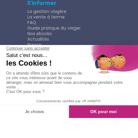
S’informer
La gestion viagère
La vente à terme
FAQ
Guide pratique du viager
Nos ebooks
Actualités
Presse
Rejoindre le Réseau
Nous rejoindre
Plaquette
Confidentialité
Plan du site
Mentions légales
Politique de confidentialité
Contacter l'agence
Appeler l'agence
© Copyright 2026
Viagimmo - Tout droits réservés
Mentions légales
Création & développement :
kookline