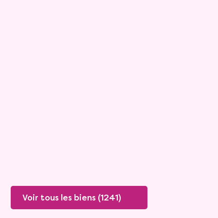
15
Comptant :
436 270 €
Maison
6 pièces - 196m²
Viagimmo - Cannes
Saint Cezaire Sur Siagne
Mandat :
26NP112
Rente :
0 €
81 ans
Valeur vénale :
695 000 €
79 ans
Plus de détails
Contacter
Voir tous les biens (1241)