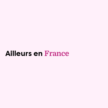
Plus de détails
Contacter
Voir tous les biens (1241)
Ailleurs en
France
Exclusivite
Vente nue-propriété