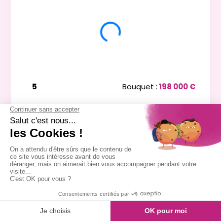
5
Bouquet :
198 000 €
Maison
6 pièces - 191m²
Viagimmo - Grenoble
Crets En Belledonne
Mandat :
38VO7
Rente :
1 964 €
75 ans
Valeur vénale :
800 000 €
Plus de détails
Contacter
Message
Appeler