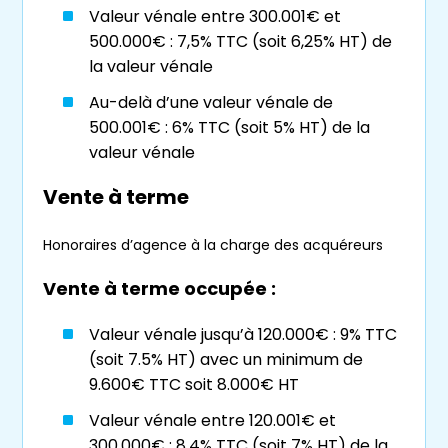
La vente à terme
Valeur vénale entre 300.001€ et
500.000€ : 7,5% TTC (soit 6,25% HT) de
La
vente à terme
se distingue du
viager
la valeur vénale
classique par la durée de la rente. Ici, la durée
Au-delà d’une valeur vénale de
est fixée à l’avance, contrairement au
viager
500.001€ : 6% TTC (soit 5% HT) de la
où la rente est versée jusqu’au décès du
valeur vénale
vendeur.
Vente à terme
La vente en nue-propriété
Honoraires d’agence à la charge des acquéreurs
Dans le cadre de la
vente en nue-propriété
,
le vendeur conserve l’usufruit du bien, tandis
Vente à terme occupée :
que l’acheteur acquiert uniquement la nue-
Valeur vénale jusqu’à 120.000€ : 9% TTC
propriété. Il s’agit d’une forme de
(soit 7.5% HT) avec un minimum de
démembrement de propriété
, proche du
9.600€ TTC soit 8.000€ HT
viager
.
Valeur vénale entre 120.001€ et
Les avantages d’acheter en
300.000€ : 8,4% TTC (soit 7% HT) de la