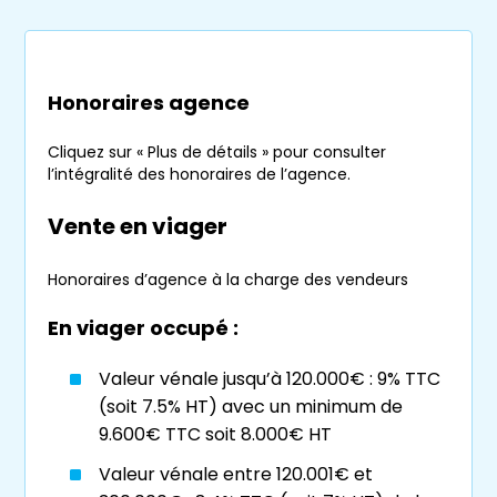
Les différents types de
viager à Grenoble
En
Isère
, et particulièrement à
Grenoble
, la
Honoraires agence
vente en
viager
est de plus en plus courante.
Il existe plusieurs types de
viager
, les plus
Cliquez sur « Plus de détails » pour consulter
répandus étant le
viager occupé
et le
l’intégralité des honoraires de l’agence.
viager libre
.
Vente en viager
Le viager occupé
Honoraires d’agence à la charge des vendeurs
Le
viager occupé
à
Grenoble
représente
En viager occupé :
une grande part des ventes de
viager
. Le
vendeur continue de vivre dans son logement
Valeur vénale jusqu’à 120.000€ : 9% TTC
c’est ce qu’on appelle le
droit d’usage et
(soit 7.5% HT) avec un minimum de
d’habitation
, tout en percevant une rente
9.600€ TTC soit 8.000€ HT
mensuelle jusqu’à la fin de sa vie ou son
Valeur vénale entre 120.001€ et
départ en maison de
retraite
. L’acquéreur en