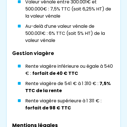
Valeur vénale entre 300.001€ et
stations de ski en fait également une
500.000€ : 7,5% TTC (soit 6,25% HT) de
destination prisée pour les sports d’hiver et le
la valeur vénale
tourisme. De grands tournois sportifs
Au-delà d’une valeur vénale de
internationaux s’y déroulent notamment.
500.001€ : 6% TTC (soit 5% HT) de la
valeur vénale
Sur le plan économique,
Grenoble
est un pôle
majeur de l’industrie de haute technologie, de
Gestion viagère
la recherche et du développement, attirant
des ingénieurs et près de 200 groupes
Rente viagère inférieure ou égale à 540
internationaux.
€ :
forfait de 40 € TTC
Son réseau de transport dense (tramway,
Rente viagère de 541 € à 1 310 € :
7,5%
bus, navettes, gare et aéroport) renforce son
TTC de la rente
attractivité.
Rente viagère supérieure à 1 311 € :
forfait de 98 € TTC
Grenoble
, reconnue pour son engagement
en faveur de la
mobilité douce
, est une ville
Mentions légales
où il fait bon vivre, particulièrement pour les