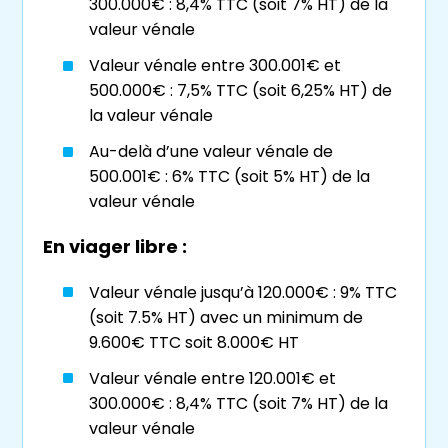
300.000€ : 8,4% TTC (soit 7% HT) de la
devenant propriétaire, doit payer un
valeur vénale
« bouquet » initial, puis verse la rente
mensuelle. Il est également responsable de la
Valeur vénale entre 300.001€ et
taxe foncière et des charges de copropriété.
500.000€ : 7,5% TTC (soit 6,25% HT) de
la valeur vénale
Lorsque le bien devient libre (après le décès
Au-delà d’une valeur vénale de
du vendeur), l’acquéreur peut en prendre
500.001€ : 6% TTC (soit 5% HT) de la
peut l’habituer ou le louer.
valeur vénale
Le viager libre
En viager libre :
Le
viager libre
est similaire au
viager
Valeur vénale jusqu’à 120.000€ : 9% TTC
occupé
, mais avec une différence majeure :
(soit 7.5% HT) avec un minimum de
le bien est libre de toute occupation dès la
9.600€ TTC soit 8.000€ HT
vente
. L’acheteur peut ainsi y vivre ou le louer,
Valeur vénale entre 120.001€ et
tout en versant une rente au vendeur jusqu’à
300.000€ : 8,4% TTC (soit 7% HT) de la
la fin de la vie de ce dernier.
valeur vénale