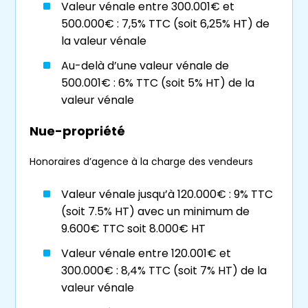
Valeur vénale entre 300.001€ et
500.000€ : 7,5% TTC (soit 6,25% HT) de
acquérir un bien à un prix plus faible que
la valeur vénale
sa valeur sur le marché
Au-delà d’une valeur vénale de
pas de recours au crédit bancaire
500.001€ : 6% TTC (soit 5% HT) de la
valeur vénale
le bouquet n’est ni imposable ni taxable
Pourquoi investir en viager à
Nue-propriété
Grenoble ?
Honoraires d’agence à la charge des vendeurs
Grenoble
, préfecture de l’
Isère
, est
Valeur vénale jusqu’à 120.000€ : 9% TTC
surnommée la capitale des
Alpes
. Ville
(soit 7.5% HT) avec un minimum de
universitaire et scientifique dynamique, elle
9.600€ TTC soit 8.000€ HT
abrite l’une des universités les plus
prestigieuses de France et attire étudiants,
Valeur vénale entre 120.001€ et
chercheurs et entreprises du monde entier.
300.000€ : 8,4% TTC (soit 7% HT) de la
valeur vénale
Sa proximité avec les montagnes et les