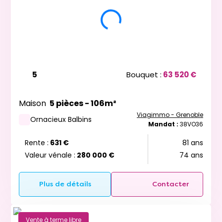
5
Bouquet :
63 520 €
Maison
5 pièces - 106m²
Viagimmo - Grenoble
Ornacieux Balbins
Mandat :
38VO36
Rente :
631 €
81 ans
Valeur vénale :
280 000 €
74 ans
Plus de détails
Contacter
Vente à terme libre