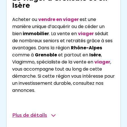
Isère
Acheter ou
vendre en viager
est une
manière unique d’acquérir ou de céder un
bien
immobilier
. La vente en
viager
séduit
de nombreux seniors et retraités grâce à ses
avantages. Dans la région
Rhône-Alpes
comme à
Grenoble
et partout en
Isère
,
Viagimmo, spécialiste de la vente en
viager
,
vous accompagne tout au long de cette
démarche. Si cette région vous intéresse pour
un investissement durable, consultez nos
annonces.
Qu’est-ce que le viager ?
Plus
de détails