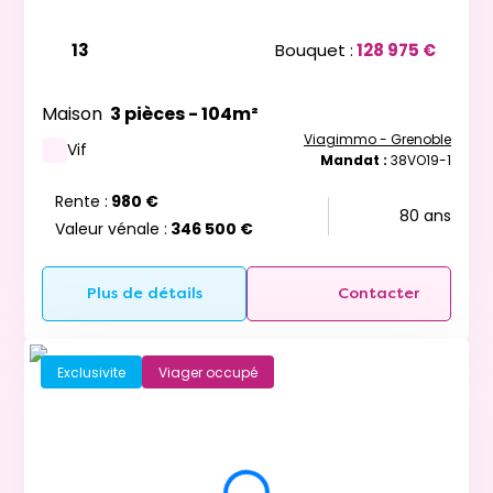
13
Bouquet :
128 975 €
Maison
3 pièces - 104m²
Viagimmo - Grenoble
Vif
Mandat :
38VO19-1
Rente :
980 €
80 ans
Valeur vénale :
346 500 €
Plus de détails
Contacter
Exclusivite
Viager occupé