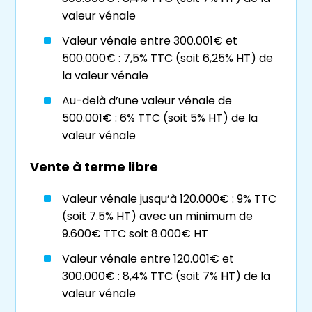
viager
valeur vénale
Valeur vénale entre 300.001€ et
Particulièrement appréciée des investisseurs
500.000€ : 7,5% TTC (soit 6,25% HT) de
sur
Grenoble
, la vente en
viager
regorge de
la valeur vénale
nombreux avantages aussi bien pour
l’acheteur que pour le vendeur.
Au-delà d’une valeur vénale de
500.001€ : 6% TTC (soit 5% HT) de la
Du côté du vendeur :
valeur vénale
Vente à terme libre
complément de
retraite
régulier
avantages fiscaux
Valeur vénale jusqu’à 120.000€ : 9% TTC
(soit 7.5% HT) avec un minimum de
réduction des charges de copropriété
9.600€ TTC soit 8.000€ HT
transfert des charges de rénovation
Valeur vénale entre 120.001€ et
majeures et des travaux de rénovation
300.000€ : 8,4% TTC (soit 7% HT) de la
énergétique à l’acheteur.
valeur vénale
Du côté de l’acquéreur :