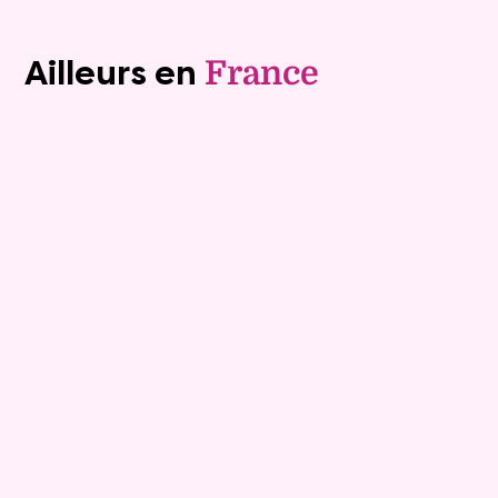
Voir tous les biens (1241)
Ailleurs en
France
Viager occupé
10
Bouquet :
160 000 €
Appartement
3 pièces - 84.06m²