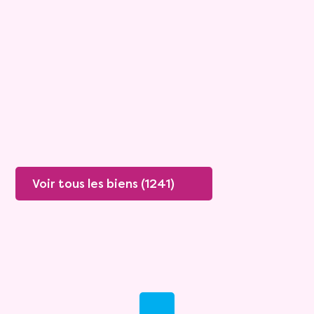
Viagimmo - Cannes
Antibes
Mandat :
26VO114
Rente :
835 €
83 ans
Valeur vénale :
530 000 €
79 ans
Plus de détails
Contacter
Voir tous les biens (1241)